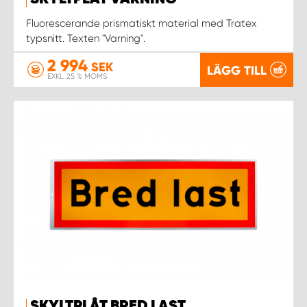
WORK SYSTEM NORRKÖPING
Fluorescerande prismatiskt material med Tratex
typsnitt. Texten "Varning".
WORK SYSTEM SKELLEFTEÅ
2 994
SEK
LÄGG TILL
WORK SYSTEM SKÖVDE
EXKL. 25 % MOMS
WORK SYSTEM STAFFANSTORP
WORK SYSTEM STOCKHOLM NORR
WORK SYSTEM STOCKHOLM SYD
WORK SYSTEM SUNDSVALL
WORK SYSTEM TRESTAD
WORK SYSTEM UMEÅ
SKYLTPLÅT BRED LAST