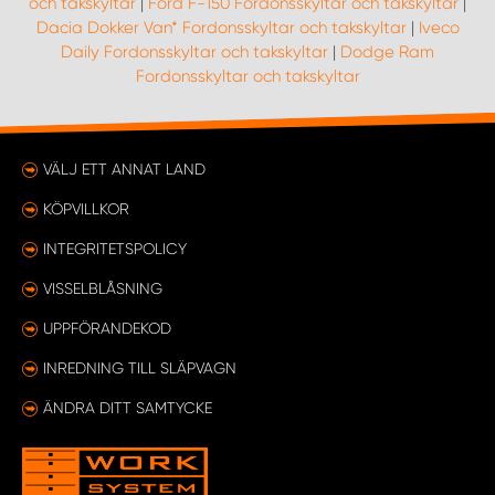
och takskyltar
|
Ford F-150 Fordonsskyltar och takskyltar
|
Dacia Dokker Van* Fordonsskyltar och takskyltar
|
Iveco
Daily Fordonsskyltar och takskyltar
|
Dodge Ram
Fordonsskyltar och takskyltar
VÄLJ ETT ANNAT LAND
KÖPVILLKOR
INTEGRITETSPOLICY
VISSELBLÅSNING
UPPFÖRANDEKOD
INREDNING TILL SLÄPVAGN
ÄNDRA DITT SAMTYCKE