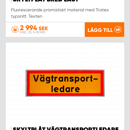
Fluorescerande prismatiskt material med Tratex
WORK SYSTEM UPPSALA
typsnitt. Texten
2 994
SEK
LÄGG TILL
WORK SYSTEM VARBERG
EXKL. 25 % MOMS
WORK SYSTEM VÄRNAMO
WORK SYSTEM VÄSTERÅS
WORK SYSTEM VÄXJÖ
WORK SYSTEM ÖREBRO
WORK SYSTEM ÖSTERSUND