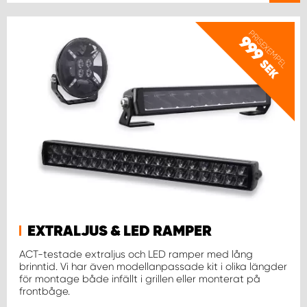
WORK SYSTEM UPPSALA
PRISEXEMPEL
999
SEK
WORK SYSTEM VARBERG
WORK SYSTEM VÄRNAMO
WORK SYSTEM VÄSTERÅS
WORK SYSTEM VÄXJÖ
WORK SYSTEM ÖREBRO
EXTRALJUS & LED RAMPER
ACT-testade extraljus och LED ramper med lång
WORK SYSTEM ÖSTERSUND
brinntid. Vi har även modellanpassade kit i olika längder
för montage både infällt i grillen eller monterat på
frontbåge.