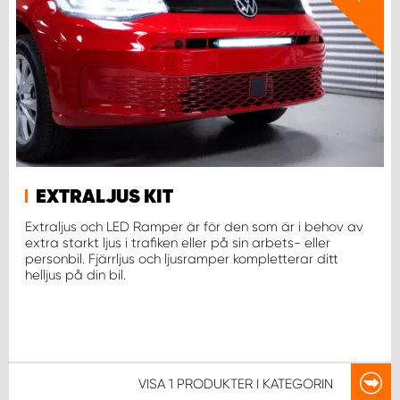
WORK SYSTEM NORRKÖPING
WORK SYSTEM SKELLEFTEÅ
WORK SYSTEM SKÖVDE
WORK SYSTEM STAFFANSTORP
EXTRALJUS KIT
WORK SYSTEM STOCKHOLM NORR
Extraljus och LED Ramper är för den som är i behov av
extra starkt ljus i trafiken eller på sin arbets- eller
WORK SYSTEM STOCKHOLM SYD
personbil. Fjärrljus och ljusramper kompletterar ditt
helljus på din bil.
WORK SYSTEM SUNDSVALL
WORK SYSTEM TRESTAD
VISA
1 PRODUKTER
I KATEGORIN
WORK SYSTEM UMEÅ