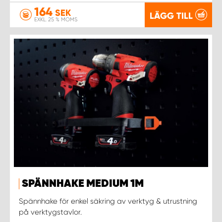
164
SEK
LÄGG TILL
EXKL. 25 % MOMS
SPÄNNHAKE MEDIUM 1M
Spännhake för enkel säkring av verktyg & utrustning
på verktygstavlor.