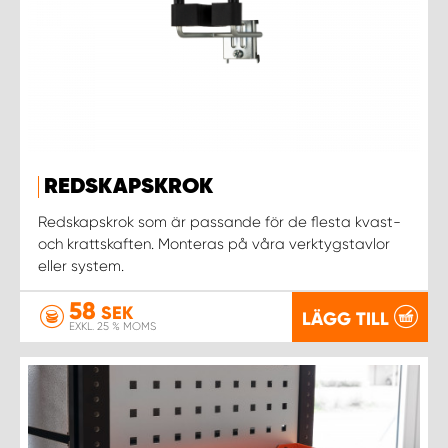
REDSKAPSKROK
Redskapskrok som är passande för de flesta kvast-
och krattskaften. Monteras på våra verktygstavlor
eller system.
58
SEK
LÄGG TILL
EXKL. 25 % MOMS