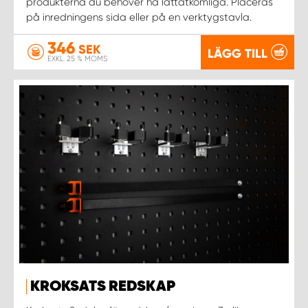
produkterna du behöver ha lättåtkomliga. Placeras
på inredningens sida eller på en verktygstavla.
346
SEK
LÄGG TILL
EXKL. 25 % MOMS
KROKSATS REDSKAP