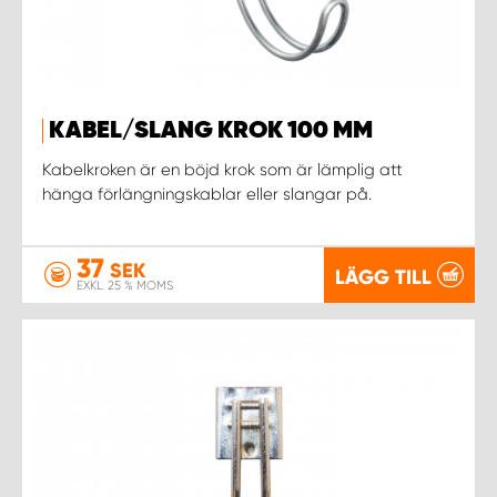
KABEL/SLANG KROK 100 MM
Kabelkroken är en böjd krok som är lämplig att
hänga förlängningskablar eller slangar på.
37
SEK
LÄGG TILL
EXKL. 25 % MOMS