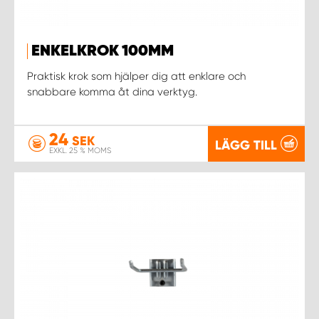
WORK SYSTEM UPPSALA
ENKELKROK 100MM
WORK SYSTEM VARBERG
Praktisk krok som hjälper dig att enklare och
snabbare komma åt dina verktyg.
WORK SYSTEM VÄRNAMO
24
SEK
LÄGG TILL
WORK SYSTEM VÄSTERÅS
EXKL. 25 % MOMS
WORK SYSTEM VÄXJÖ
WORK SYSTEM ÖREBRO
WORK SYSTEM ÖSTERSUND