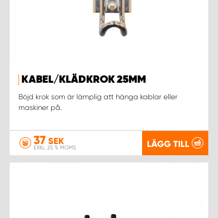
KABEL/KLÄDKROK 25MM
Böjd krok som är lämplig att hänga kablar eller
maskiner på.
37
SEK
LÄGG TILL
EXKL. 25 % MOMS