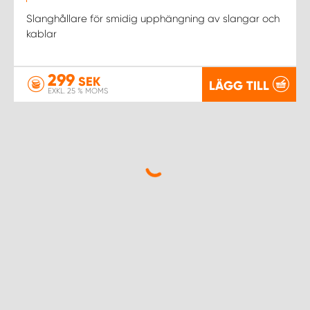
Slanghållare för smidig upphängning av slangar och
kablar
299
SEK
LÄGG TILL
EXKL. 25 % MOMS