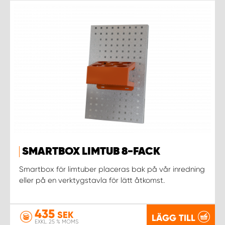
SMARTBOX LIMTUB 8-FACK
Smartbox för limtuber placeras bak på vår inredning
eller på en verktygstavla för lätt åtkomst.
435
SEK
LÄGG TILL
EXKL. 25 % MOMS