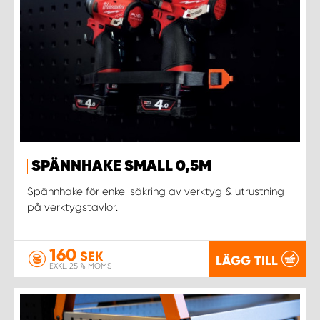
SPÄNNHAKE SMALL 0,5M
Spännhake för enkel säkring av verktyg & utrustning
på verktygstavlor.
160
SEK
LÄGG TILL
EXKL. 25 % MOMS