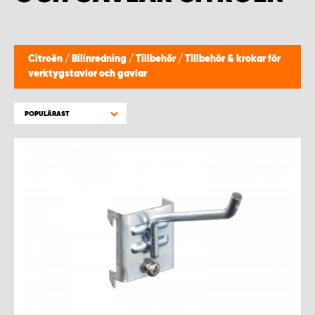
WORK SYSTEM HELSINGBORG
WORK SYSTEM JÖNKÖPING
Citroën
/
Bilinredning
/
Tillbehör
/
Tillbehör & krokar för
verktygstavlor och gavlar
WORK SYSTEM KALMAR
POPULÄRAST
WORK SYSTEM KARLSTAD
WORK SYSTEM KIRUNA
WORK SYSTEM KRISTIANSTAD
WORK SYSTEM LINKÖPING
WORK SYSTEM LULEÅ