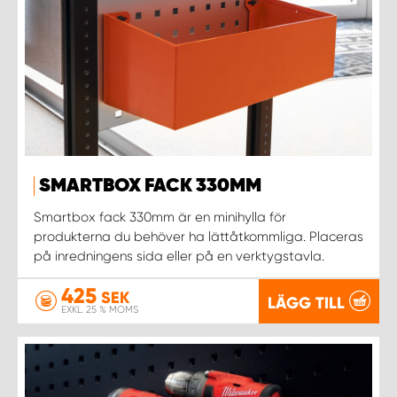
SMARTBOX FACK 330MM
Smartbox fack 330mm är en minihylla för
produkterna du behöver ha lättåtkommliga. Placeras
på inredningens sida eller på en verktygstavla.
425
SEK
LÄGG TILL
EXKL. 25 % MOMS