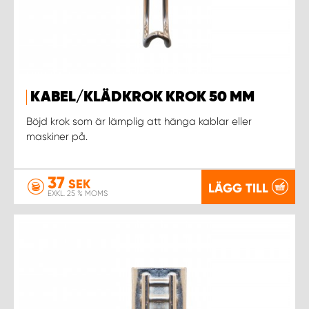
KABEL/KLÄDKROK KROK 50 MM
Böjd krok som är lämplig att hänga kablar eller
maskiner på.
37
SEK
LÄGG TILL
EXKL. 25 % MOMS