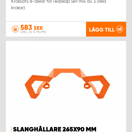
Kroksats 8-delar för redskap (en mix av 3 olika
krokar).
583
SEK
LÄGG TILL
EXKL. 25 % MOMS
SLANGHÅLLARE 265X90 MM