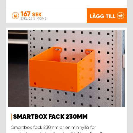
167
SEK
LÄGG TILL
EXKL. 25 % MOMS
SMARTBOX FACK 230MM
Smartbox fack 230mm är en minihylla för