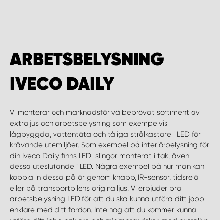
WORK SYSTEM HELSINGBORG
WORK SYSTEM JÖNKÖPING
ARBETSBELYSNING
WORK SYSTEM KALMAR
IVECO DAILY
WORK SYSTEM KARLSTAD
Vi monterar och marknadsför välbeprövat sortiment av
WORK SYSTEM KIRUNA
extraljus och arbetsbelysning som exempelvis
lågbyggda, vattentäta och tåliga strålkastare i LED för
WORK SYSTEM KRISTIANSTAD
krävande utemiljöer. Som exempel på interiörbelysning för
din Iveco Daily finns LED-slingor monterat i tak, även
dessa uteslutande i LED. Några exempel på hur man kan
WORK SYSTEM LINKÖPING
koppla in dessa på är genom knapp, IR-sensor, tidsrelä
eller på transportbilens originalljus. Vi erbjuder bra
WORK SYSTEM LULEÅ
arbetsbelysning LED för att du ska kunna utföra ditt jobb
enklare med ditt fordon. Inte nog att du kommer kunna