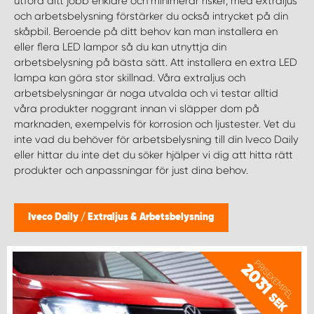
utföra ditt jobb enklare och minimerar risker, med extraljus
WORK SYSTEM NORRKÖPING
och arbetsbelysning förstärker du också intrycket på din
skåpbil. Beroende på ditt behov kan man installera en
WORK SYSTEM SKELLEFTEÅ
eller flera LED lampor så du kan utnyttja din
arbetsbelysning på bästa sätt. Att installera en extra LED
lampa kan göra stor skillnad. Våra extraljus och
WORK SYSTEM SKÖVDE
arbetsbelysningar är noga utvalda och vi testar alltid
våra produkter noggrant innan vi släpper dom på
WORK SYSTEM STAFFANSTORP
marknaden, exempelvis för korrosion och ljustester. Vet du
inte vad du behöver för arbetsbelysning till din Iveco Daily
eller hittar du inte det du söker hjälper vi dig att hitta rätt
WORK SYSTEM STOCKHOLM NORR
produkter och anpassningar för just dina behov.
WORK SYSTEM STOCKHOLM SYD
Iveco Daily
/
Extraljus & Arbetsbelysning
WORK SYSTEM SUNDSVALL
PRISEXEMPEL
2031
WORK SYSTEM TRESTAD
SEK
WORK SYSTEM UMEÅ