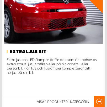
WORK SYSTEM UPPSALA
WORK SYSTEM VARBERG
WORK SYSTEM VÄRNAMO
WORK SYSTEM VÄSTERÅS
EXTRALJUS KIT
Extraljus och LED Ramper är för den som är i behov av
extra starkt ljus i trafiken eller på sin arbets- eller
WORK SYSTEM VÄXJÖ
personbil. Fjärrljus och ljusramper kompletterar ditt
helljus på din bil.
WORK SYSTEM ÖREBRO
WORK SYSTEM ÖSTERSUND
VISA
1 PRODUKTER
I KATEGORIN