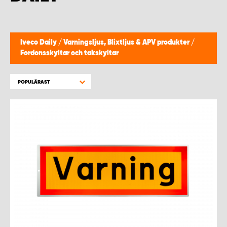
WORK SYSTEM HELSINGBORG
WORK SYSTEM JÖNKÖPING
Iveco Daily
/
Varningsljus, Blixtljus & APV produkter
/
Fordonsskyltar och takskyltar
WORK SYSTEM KALMAR
POPULÄRAST
WORK SYSTEM KARLSTAD
WORK SYSTEM KIRUNA
WORK SYSTEM KRISTIANSTAD
WORK SYSTEM LINKÖPING
WORK SYSTEM LULEÅ