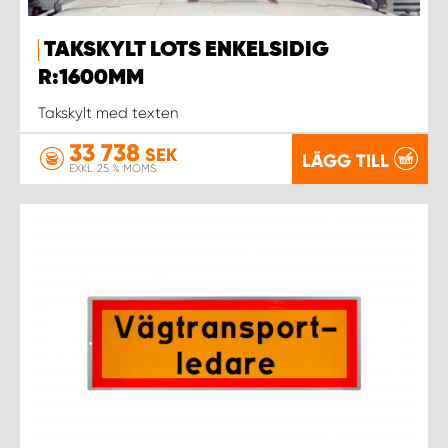
TAKSKYLT LOTS ENKELSIDIG
R:1600MM
Takskylt med texten
33 738
SEK
LÄGG TILL
EXKL. 25 % MOMS