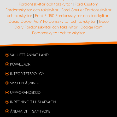
Fordonsskyltar och takskyltar
|
Ford Custom
Fordonsskyltar och takskyltar
|
Ford Courier Fordonsskyltar
och takskyltar
|
Ford F-150 Fordonsskyltar och takskyltar
|
Dacia Dokker Van* Fordonsskyltar och takskyltar
|
Iveco
Daily Fordonsskyltar och takskyltar
|
Dodge Ram
Fordonsskyltar och takskyltar
VÄLJ ETT ANNAT LAND
KÖPVILLKOR
INTEGRITETSPOLICY
VISSELBLÅSNING
UPPFÖRANDEKOD
INREDNING TILL SLÄPVAGN
ÄNDRA DITT SAMTYCKE