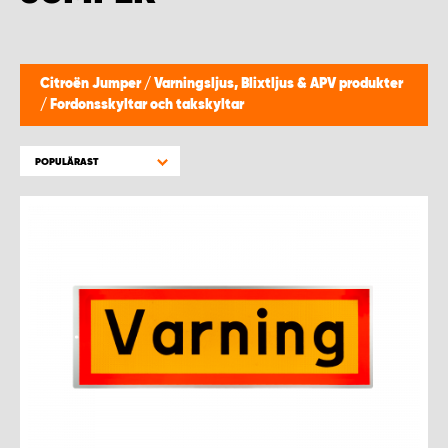
WORK SYSTEM HELSINGBORG
WORK SYSTEM JÖNKÖPING
Citroën Jumper
/
Varningsljus, Blixtljus & APV produkter
/
Fordonsskyltar och takskyltar
WORK SYSTEM KALMAR
POPULÄRAST
WORK SYSTEM KARLSTAD
WORK SYSTEM KIRUNA
WORK SYSTEM KRISTIANSTAD
WORK SYSTEM LINKÖPING
WORK SYSTEM LULEÅ