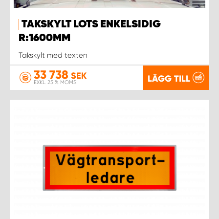
TAKSKYLT LOTS ENKELSIDIG
R:1600MM
Takskylt med texten
33 738
SEK
LÄGG TILL
EXKL. 25 % MOMS