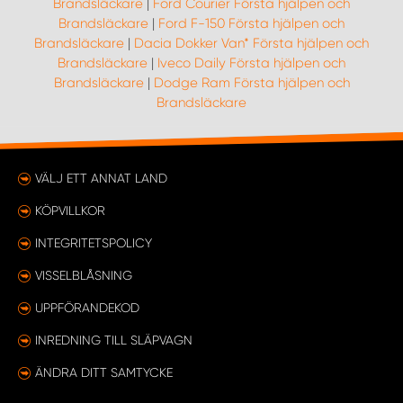
Brandsläckare
|
Ford Courier Första hjälpen och
Brandsläckare
|
Ford F-150 Första hjälpen och
Brandsläckare
|
Dacia Dokker Van* Första hjälpen och
Brandsläckare
|
Iveco Daily Första hjälpen och
Brandsläckare
|
Dodge Ram Första hjälpen och
Brandsläckare
VÄLJ ETT ANNAT LAND
KÖPVILLKOR
INTEGRITETSPOLICY
VISSELBLÅSNING
UPPFÖRANDEKOD
INREDNING TILL SLÄPVAGN
ÄNDRA DITT SAMTYCKE