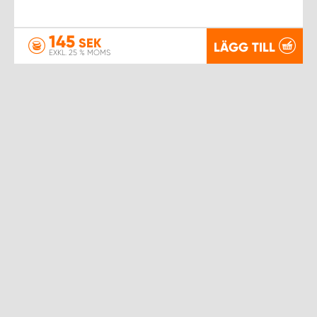
145
SEK
LÄGG TILL
EXKL. 25 % MOMS