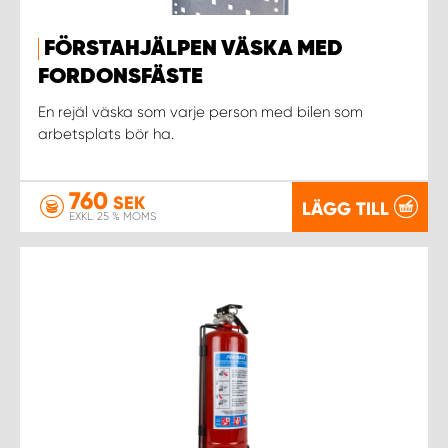
WORK SYSTEM NORRKÖPING
FÖRSTAHJÄLPEN VÄSKA MED
WORK SYSTEM SKELLEFTEÅ
FORDONSFÄSTE
En rejäl väska som varje person med bilen som
WORK SYSTEM SKÖVDE
arbetsplats bör ha.
WORK SYSTEM STAFFANSTORP
760
SEK
LÄGG TILL
EXKL. 25 % MOMS
WORK SYSTEM STOCKHOLM NORR
WORK SYSTEM STOCKHOLM SYD
WORK SYSTEM SUNDSVALL
WORK SYSTEM TRESTAD
WORK SYSTEM UMEÅ