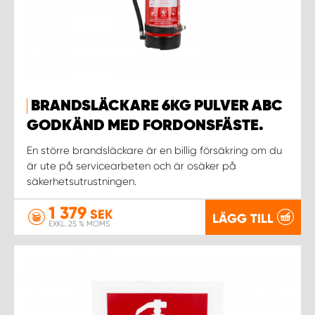
BRANDSLÄCKARE 6KG PULVER ABC
GODKÄND MED FORDONSFÄSTE.
En större brandsläckare är en billig försäkring om du
är ute på servicearbeten och är osäker på
säkerhetsutrustningen.
1 379
SEK
LÄGG TILL
EXKL. 25 % MOMS