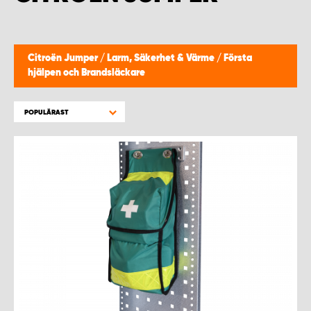
WORK SYSTEM HELSINGBORG
WORK SYSTEM JÖNKÖPING
Citroën Jumper
/
Larm, Säkerhet & Värme
/
Första
hjälpen och Brandsläckare
WORK SYSTEM KALMAR
POPULÄRAST
WORK SYSTEM KARLSTAD
WORK SYSTEM KIRUNA
WORK SYSTEM KRISTIANSTAD
WORK SYSTEM LINKÖPING
WORK SYSTEM LULEÅ