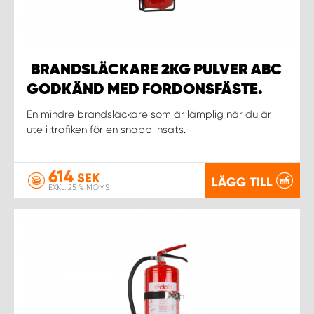
WORK SYSTEM UPPSALA
BRANDSLÄCKARE 2KG PULVER ABC
WORK SYSTEM VARBERG
GODKÄND MED FORDONSFÄSTE.
WORK SYSTEM VÄRNAMO
En mindre brandsläckare som är lämplig när du är
ute i trafiken för en snabb insats.
WORK SYSTEM VÄSTERÅS
614
SEK
LÄGG TILL
WORK SYSTEM VÄXJÖ
EXKL. 25 % MOMS
WORK SYSTEM ÖREBRO
WORK SYSTEM ÖSTERSUND