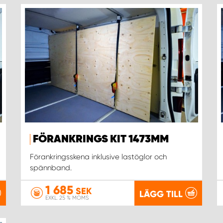
FÖRANKRINGS KIT 1473MM
Förankringsskena inklusive lastöglor och
spännband.
1 685
SEK
LÄGG TILL
EXKL. 25 % MOMS