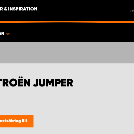
R & INSPIRATION
M
ER
ITROËN JUMPER
astsäkring Kit