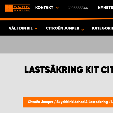
KONTAKT
0103333544
NYHETE
VÄLJ DIN BIL
CITROËN JUMPER
KATEGORI
SÖK & VISA RESULTAT -
443
PRODUKTER
LASTSÄKRING KIT C
Citroën Jumper
/
Skyddsinklädnad & Lastsäkring
/
L