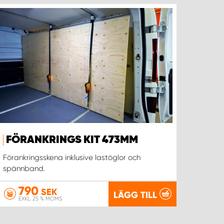
FÖRANKRINGS KIT 473MM
Förankringsskena inklusive lastöglor och
spännband.
790
SEK
LÄGG TILL
EXKL. 25 % MOMS