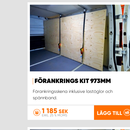
FÖRANKRINGS KIT 973MM
Förankringsskena inklusive lastöglor och
spännband.
1 185
SEK
LÄGG TILL
EXKL. 25 % MOMS