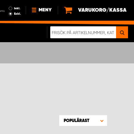
Inkl.
VARUKORG/KASSA
MENY
oms
Exkl.
NYHETER
OM OSS
HÅLLBARHET
KÖPVILLKOR
LEDIGA JOBB
ETT RIKTIGT KROCKTEST
POPULÄRAST