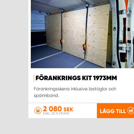
FÖRANKRINGS KIT 1973MM
Förankringsskena inklusive lastöglor och
spännband.
2 080
SEK
LÄGG TILL
EXKL. 25 % MOMS