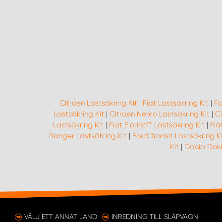
Citroen Lastsäkring Kit
|
Fiat Lastsäkring Kit
|
Fo
Lastsäkring Kit
|
Citroen Nemo Lastsäkring Kit
|
C
Lastsäkring Kit
|
Fiat Fiorino** Lastsäkring Kit
|
Fia
Ranger Lastsäkring Kit
|
Ford Transit Lastsäkring Ki
Kit
|
Dacia Dokk
VÄLJ ETT ANNAT LAND
INREDNING TILL SLÄPVAGN