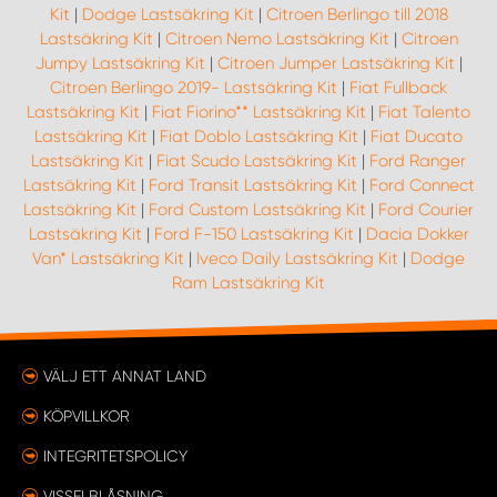
Kit
|
Dodge Lastsäkring Kit
|
Citroen Berlingo till 2018
Lastsäkring Kit
|
Citroen Nemo Lastsäkring Kit
|
Citroen
Jumpy Lastsäkring Kit
|
Citroen Jumper Lastsäkring Kit
|
Citroen Berlingo 2019- Lastsäkring Kit
|
Fiat Fullback
Lastsäkring Kit
|
Fiat Fiorino** Lastsäkring Kit
|
Fiat Talento
Lastsäkring Kit
|
Fiat Doblo Lastsäkring Kit
|
Fiat Ducato
Lastsäkring Kit
|
Fiat Scudo Lastsäkring Kit
|
Ford Ranger
Lastsäkring Kit
|
Ford Transit Lastsäkring Kit
|
Ford Connect
Lastsäkring Kit
|
Ford Custom Lastsäkring Kit
|
Ford Courier
Lastsäkring Kit
|
Ford F-150 Lastsäkring Kit
|
Dacia Dokker
Van* Lastsäkring Kit
|
Iveco Daily Lastsäkring Kit
|
Dodge
Ram Lastsäkring Kit
VÄLJ ETT ANNAT LAND
KÖPVILLKOR
INTEGRITETSPOLICY
VISSELBLÅSNING