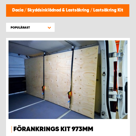
WORK SYSTEM HELSINGBORG
Dacia
/
Skyddsinklädnad & Lastsäkring
/
Lastsäkring Kit
WORK SYSTEM JÖNKÖPING
POPULÄRAST
WORK SYSTEM KALMAR
WORK SYSTEM KARLSTAD
WORK SYSTEM KIRUNA
WORK SYSTEM KRISTIANSTAD
WORK SYSTEM LINKÖPING
WORK SYSTEM LULEÅ
FÖRANKRINGS KIT 973MM