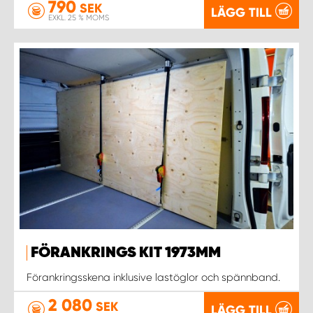
790
SEK
LÄGG TILL
EXKL. 25 % MOMS
FÖRANKRINGS KIT 1973MM
Förankringsskena inklusive lastöglor och spännband.
2 080
SEK
LÄGG TILL