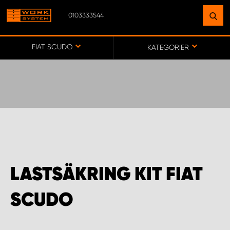
0103333544
HITTA EN ANLÄGGNING
NÄRA DIG
FIAT SCUDO
KATEGORIER
GÅ TILL KARTA
WORK SYSTEM SVERIGE
WORK SYSTEM BORÅS
LASTSÄKRING KIT FIAT
WORK SYSTEM FALUN
SCUDO
WORK SYSTEM GÖTEBORG ARÖD