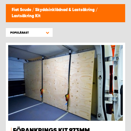
WORK SYSTEM HELSINGBORG
Fiat Scudo
/
Skyddsinklädnad & Lastsäkring
/
Lastsäkring Kit
WORK SYSTEM JÖNKÖPING
POPULÄRAST
WORK SYSTEM KALMAR
WORK SYSTEM KARLSTAD
WORK SYSTEM KIRUNA
WORK SYSTEM KRISTIANSTAD
WORK SYSTEM LINKÖPING
WORK SYSTEM LULEÅ
FÖRANKRINGS KIT 973MM