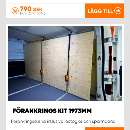
790
SEK
LÄGG TILL
EXKL. 25 % MOMS
FÖRANKRINGS KIT 1973MM
Förankringsskena inklusive lastöglor och spännband.