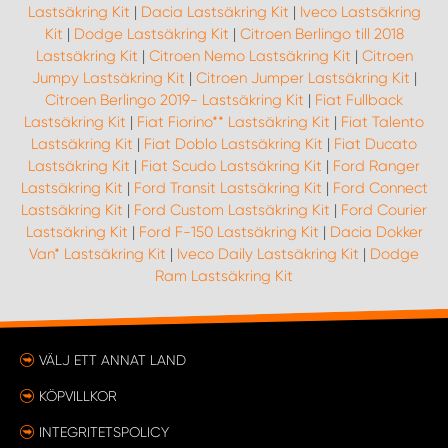
Lastsäkring Kit
|
Dacia Lastsäkring Kit
|
Iveco Lastsäkring
Kit
|
Dodge Lastsäkring Kit
|
Citroen Berlingo till 2018
Lastsäkring Kit
|
Citroen Nemo Lastsäkring Kit
|
Citroen
Jumpy Lastsäkring Kit
|
Citroen Jumper Lastsäkring Kit
|
Citroen Berlingo 2019- Lastsäkring Kit
|
Fiat Fullback
Lastsäkring Kit
|
Fiat Fiorino** Lastsäkring Kit
|
Fiat Talento
Lastsäkring Kit
|
Fiat Doblo Lastsäkring Kit
|
Fiat Ducato
Lastsäkring Kit
|
Fiat Scudo Lastsäkring Kit
|
Ford Ranger
Lastsäkring Kit
|
Ford Transit Lastsäkring Kit
|
Ford Connect
Lastsäkring Kit
|
Ford Custom Lastsäkring Kit
|
Ford Courier
Lastsäkring Kit
|
Ford F-150 Lastsäkring Kit
|
Dacia Dokker
Van* Lastsäkring Kit
|
Iveco Daily Lastsäkring Kit
|
Dodge
Ram Lastsäkring Kit
VÄLJ ETT ANNAT LAND
KÖPVILLKOR
INTEGRITETSPOLICY