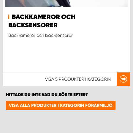
WORK SYSTEM UPPSALA
BACKKAMEROR OCH
BACKSENSORER
WORK SYSTEM VARBERG
Backkameror och backsensorer
WORK SYSTEM VÄRNAMO
WORK SYSTEM VÄSTERÅS
VISA
5 PRODUKTER
I KATEGORIN
WORK SYSTEM VÄXJÖ
HITTADE DU INTE VAD DU SÖKTE EFTER?
WORK SYSTEM ÖREBRO
VISA ALLA PRODUKTER I KATEGORIN FÖRARMILJÖ
WORK SYSTEM ÖSTERSUND