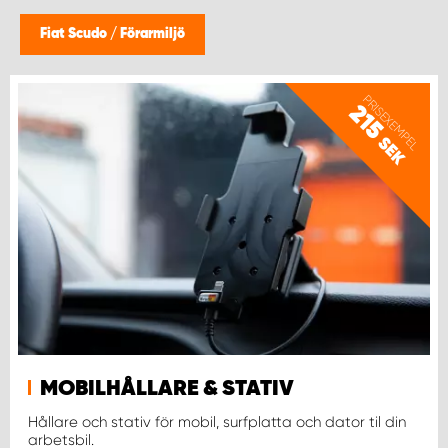
WORK SYSTEM HELSINGBORG
Fiat Scudo
/
Förarmiljö
WORK SYSTEM JÖNKÖPING
PRISEXEMPEL
215
WORK SYSTEM KALMAR
SEK
WORK SYSTEM KARLSTAD
WORK SYSTEM KIRUNA
WORK SYSTEM KRISTIANSTAD
WORK SYSTEM LINKÖPING
MOBILHÅLLARE & STATIV
WORK SYSTEM LULEÅ
Hållare och stativ för mobil, surfplatta och dator til din
arbetsbil.