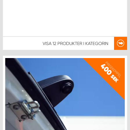
WORK SYSTEM NORRKÖPING
WORK SYSTEM SKELLEFTEÅ
WORK SYSTEM SKÖVDE
VISA
12 PRODUKTER
I KATEGORIN
WORK SYSTEM STAFFANSTORP
PRISEXEMPEL
WORK SYSTEM STOCKHOLM NORR
400
SEK
WORK SYSTEM STOCKHOLM SYD
WORK SYSTEM SUNDSVALL
WORK SYSTEM TRESTAD
WORK SYSTEM UMEÅ