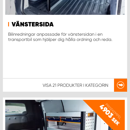
WORK SYSTEM UPPSALA
VÄNSTERSIDA
WORK SYSTEM VARBERG
Bilinredningar anpassade för vänstersidan i en
transportbil som hjälper dig hålla ordning och reda.
WORK SYSTEM VÄRNAMO
WORK SYSTEM VÄSTERÅS
WORK SYSTEM VÄXJÖ
VISA
21 PRODUKTER
I KATEGORIN
WORK SYSTEM ÖREBRO
PRISEXEMPEL
4903
WORK SYSTEM ÖSTERSUND
SEK