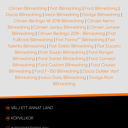
Citroen Bilinredning
|
Fiat Bilinredning
|
Ford Bilinredning
|
Dacia Bilinredning
|
Iveco Bilinredning
|
Dodge Bilinredning
|
Citroen Berlingo till 2018 Bilinredning
|
Citroen Nemo
Bilinredning
|
Citroen Jumpy Bilinredning
|
Citroen Jumper
Bilinredning
|
Citroen Berlingo 2019- Bilinredning
|
Fiat
Fullback Bilinredning
|
Fiat Fiorino** Bilinredning
|
Fiat
Talento Bilinredning
|
Fiat Doblo Bilinredning
|
Fiat Ducato
Bilinredning
|
Fiat Scudo Bilinredning
|
Ford Ranger
Bilinredning
|
Ford Transit Bilinredning
|
Ford Connect
Bilinredning
|
Ford Custom Bilinredning
|
Ford Courier
Bilinredning
|
Ford F-150 Bilinredning
|
Dacia Dokker Van*
Bilinredning
|
Iveco Daily Bilinredning
|
Dodge Ram
Bilinredning
VÄLJ ETT ANNAT LAND
KÖPVILLKOR