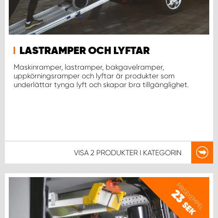
LASTRAMPER OCH LYFTAR
Maskinramper, lastramper, bakgavelramper,
uppkörningsramper och lyftar är produkter som
underlättar tynga lyft och skapar bra tillgänglighet.
VISA
2 PRODUKTER
I KATEGORIN
PRISEXEMPEL
23
SEK