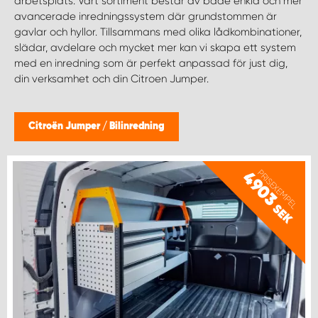
arbetsplats. Vårt sortiment består av både enkla och mer
WORK SYSTEM NORRKÖPING
avancerade inredningssystem där grundstommen är
gavlar och hyllor. Tillsammans med olika lådkombinationer,
WORK SYSTEM SKELLEFTEÅ
slädar, avdelare och mycket mer kan vi skapa ett system
med en inredning som är perfekt anpassad för just dig,
din verksamhet och din Citroen Jumper.
WORK SYSTEM SKÖVDE
WORK SYSTEM STAFFANSTORP
Citroën Jumper
/
Bilinredning
WORK SYSTEM STOCKHOLM NORR
PRISEXEMPEL
4903
WORK SYSTEM STOCKHOLM SYD
SEK
WORK SYSTEM SUNDSVALL
WORK SYSTEM TRESTAD
WORK SYSTEM UMEÅ