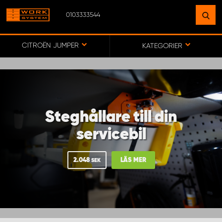
0103333544
HITTA EN ANLÄGGNING
NÄRA DIG
CITROËN JUMPER
KATEGORIER
GÅ TILL KARTA
Steghållare till din
WORK SYSTEM SVERIGE
servicebil
WORK SYSTEM BORÅS
2.048
LÄS MER
SEK
WORK SYSTEM FALUN
WORK SYSTEM GÖTEBORG ARÖD