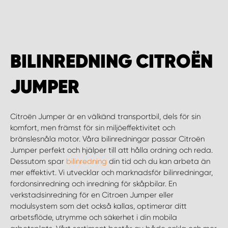
WORK SYSTEM HELSINGBORG
WORK SYSTEM JÖNKÖPING
BILINREDNING CITROËN
WORK SYSTEM KALMAR
JUMPER
WORK SYSTEM KARLSTAD
Citroën Jumper är en välkänd transportbil, dels för sin
WORK SYSTEM KIRUNA
komfort, men främst för sin miljöeffektivitet och
bränslesnåla motor. Våra bilinredningar passar Citroën
WORK SYSTEM KRISTIANSTAD
Jumper perfekt och hjälper till att hålla ordning och reda.
Dessutom spar
bilinredning
din tid och du kan arbeta än
mer effektivt. Vi utvecklar och marknadsför bilinredningar,
WORK SYSTEM LINKÖPING
fordonsinredning och inredning för skåpbilar. En
verkstadsinredning för en Citroen Jumper eller
WORK SYSTEM LULEÅ
modulsystem som det också kallas, optimerar ditt
arbetsflöde, utrymme och säkerhet i din mobila