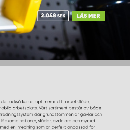
2.048
LÄS MER
SEK
det också kallas, optimerar ditt arbetsflöde,
mobila arbetsplats. Vårt sortiment består av både
nredningssystem där grundstommen är gavlar och