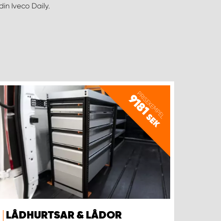
din Iveco Daily.
PRISEXEMPEL
9181
SEK
LÅDHURTSAR & LÅDOR