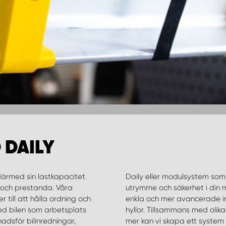
 DAILY
därmed sin lastkapacitet.
Daily eller modulsystem som 
t och prestanda. Våra
utrymme och säkerhet i din 
r till att hålla ordning och
enkla och mer avancerade i
ed bilen som arbetsplats
ådkombinationer, slädar, avdelare och mycket
adsför bilinredningar,
r perfekt anpassad för