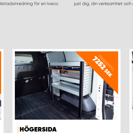
rkstadsinredning för en Iveco
just dig, din verksamhet och 
PRISEXEMPEL
7252
SEK
HÖGERSIDA