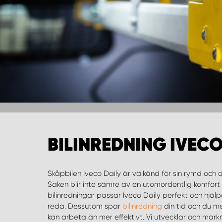
BILINREDNING IVECO
Skåpbilen Iveco Daily är välkänd för sin rymd och 
Saken blir inte sämre av en utomordentlig komfor
bilinredningar passar Iveco Daily perfekt och hjälpe
reda. Dessutom spar
bilinredning
din tid och du m
hyllor. Tillsammans med olika l
kan arbeta än mer effektivt. Vi utvecklar och markn
mer kan vi skapa ett system med en inredning som ä