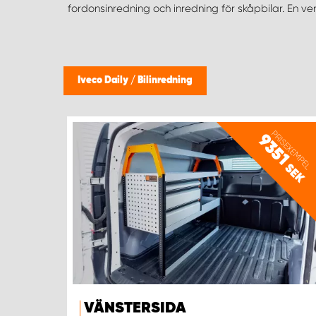
fordonsinredning och inredning för skåpbilar. En ve
Iveco Daily
/
Bilinredning
PRISEXEMPEL
9351
SEK
VÄNSTERSIDA