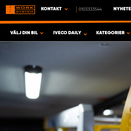
KONTAKT
0103333544
NYHETE
VÄLJ DIN BIL
IVECO DAILY
KATEGORIER
SÖK & VISA RESULTAT -
416
PRODUKTER