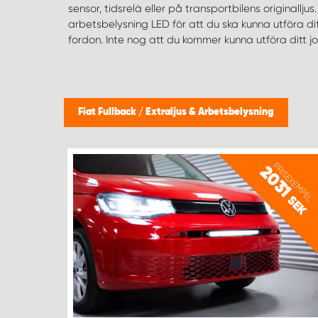
sensor, tidsrelä eller på transportbilens originalljus
marknaden, exempelvis för korrosion och ljustester. Vet du 
arbetsbelysning LED för att du ska kunna utföra di
för arbetsbelysning till din Fiat Fullback eller hittar d
fordon. Inte nog att du kommer kunna utföra ditt 
Fiat Fullback
/
Extraljus & Arbetsbelysning
PRISEXEMPEL
2031
SEK