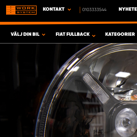
KONTAKT
0103333544
NYHETE
VÄLJ DIN BIL
FIAT FULLBACK
KATEGORIER
SÖK & VISA RESULTAT -
390
PRODUKTER