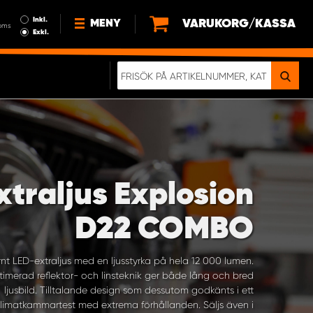
Inkl.
VARUKORG/KASSA
MENY
oms
Exkl.
NYHETER
OM OSS
HÅLLBARHET
KÖPVILLKOR
LEDIGA JOBB
xtraljus Explosion
ETT RIKTIGT KROCKTEST
D22 COMBO
t LED-extraljus med en ljusstyrka på hela 12 000 lumen.
imerad reflektor- och linsteknik ger både lång och bred
ljusbild. Tilltalande design som dessutom godkänts i ett
limatkammartest med extrema förhållanden. Säljs även i