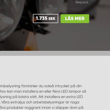
flerpack.
1.735
LÄS MER
SEK