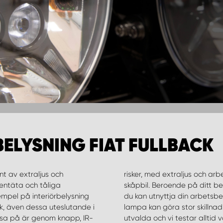
BELYSNING FIAT FULLBACK
t av extraljus och
ckså intrycket på din
entäta och tåliga
r flera LED lampor så
empel på interiörbelysning
Att installera en extra LED
tak, även dessa uteslutande i
 arbetsbelysningar är noga
sa på är genom knapp, IR-
ant innan vi släpper dom på