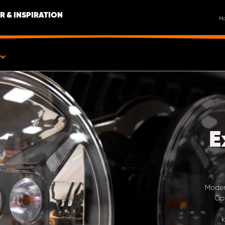
R & INSPIRATION
M
E
Modern
Opt
k