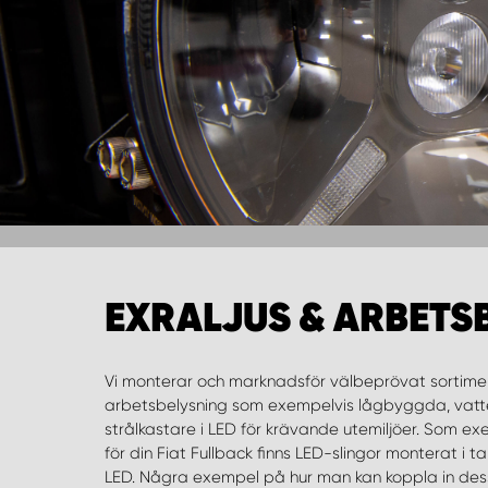
EXRALJUS & ARBETS
Vi monterar och marknadsför välbeprövat sortimen
risker, med extraljus och arbetsbelysning förstärker du o
arbetsbelysning som exempelvis lågbyggda, vatt
skåpbil. Beroende på ditt behov kan man installera en elle
strålkastare i LED för krävande utemiljöer. Som ex
du kan utnyttja din arbetsbelysning på bästa sätt. 
för din Fiat Fullback finns LED-slingor monterat i 
lampa kan göra stor skillnad. Våra extraljus och
LED. Några exempel på hur man kan koppla in des
utvalda och vi testar alltid våra produkter noggr