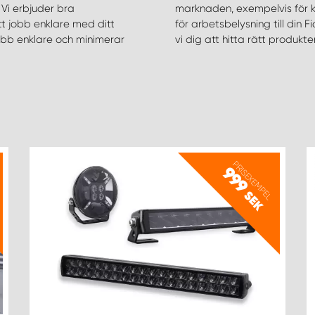
. Vi erbjuder bra
inte vad du behöver
tt jobb enklare med ditt
u inte det du söker hjälper
jobb enklare och minimerar
vi dig att hitta rätt produkt
PRISEXEMPEL
999
SEK