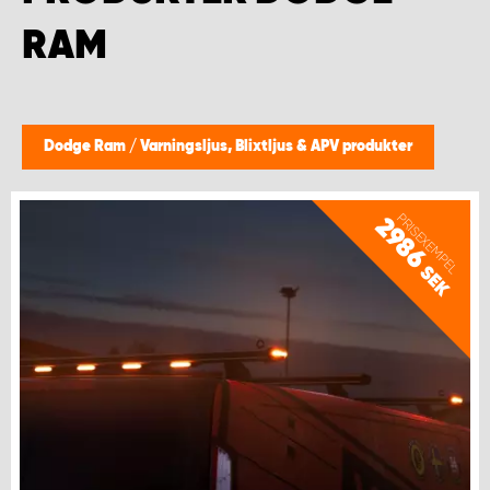
WORK SYSTEM HELSINGBORG
RAM
WORK SYSTEM JÖNKÖPING
WORK SYSTEM KALMAR
Dodge Ram
/
Varningsljus, Blixtljus & APV produkter
WORK SYSTEM KARLSTAD
PRISEXEMPEL
2986
WORK SYSTEM KIRUNA
SEK
WORK SYSTEM KRISTIANSTAD
WORK SYSTEM LINKÖPING
WORK SYSTEM LULEÅ