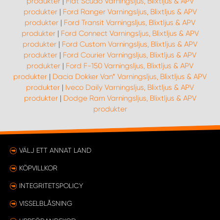
produkter
|
Fiat Scudo Varningsljus, Blixtljus & APV
produkter
|
Ford Ranger Varningsljus, Blixtljus & APV
produkter
|
Ford Transit Varningsljus, Blixtljus & APV
produkter
|
Ford Connect Varningsljus, Blixtljus & APV
produkter
|
Ford Custom Varningsljus, Blixtljus & APV
produkter
|
Ford Courier Varningsljus, Blixtljus & APV
produkter
|
Ford F-150 Varningsljus, Blixtljus & APV
produkter
|
Dacia Dokker Van* Varningsljus, Blixtljus & APV
produkter
|
Iveco Daily Varningsljus, Blixtljus & APV
produkter
|
Dodge Ram Varningsljus, Blixtljus & APV
produkter
VÄLJ ETT ANNAT LAND
KÖPVILLKOR
INTEGRITETSPOLICY
VISSELBLÅSNING