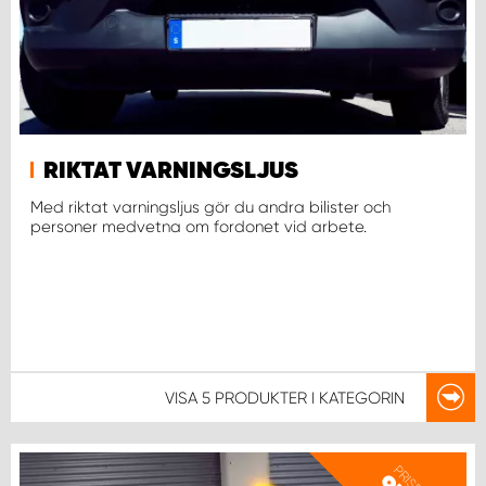
WORK SYSTEM UPPSALA
WORK SYSTEM VARBERG
RIKTAT VARNINGSLJUS
WORK SYSTEM VÄRNAMO
Med riktat varningsljus gör du andra bilister och
personer medvetna om fordonet vid arbete.
WORK SYSTEM VÄSTERÅS
WORK SYSTEM VÄXJÖ
WORK SYSTEM ÖREBRO
VISA
5 PRODUKTER
I KATEGORIN
WORK SYSTEM ÖSTERSUND