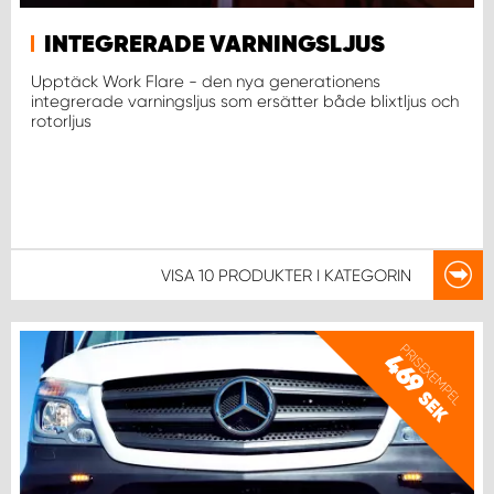
WORK SYSTEM NORRKÖPING
INTEGRERADE VARNINGSLJUS
WORK SYSTEM SKELLEFTEÅ
Upptäck Work Flare - den nya generationens
integrerade varningsljus som ersätter både blixtljus och
rotorljus
WORK SYSTEM SKÖVDE
WORK SYSTEM STAFFANSTORP
WORK SYSTEM STOCKHOLM NORR
VISA
10 PRODUKTER
I KATEGORIN
WORK SYSTEM STOCKHOLM SYD
PRISEXEMPEL
469
WORK SYSTEM SUNDSVALL
SEK
WORK SYSTEM TRESTAD
WORK SYSTEM UMEÅ