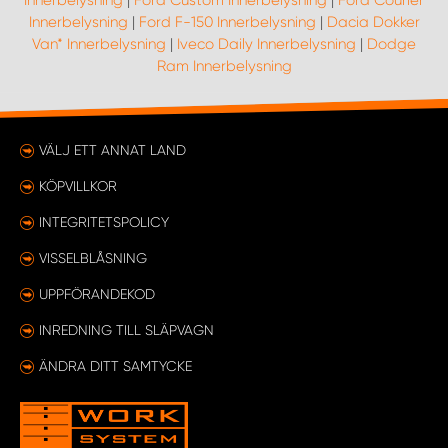
Innerbelysning
|
Ford Custom Innerbelysning
|
Ford Courier
Innerbelysning
|
Ford F-150 Innerbelysning
|
Dacia Dokker
Van* Innerbelysning
|
Iveco Daily Innerbelysning
|
Dodge
Ram Innerbelysning
VÄLJ ETT ANNAT LAND
KÖPVILLKOR
INTEGRITETSPOLICY
VISSELBLÅSNING
UPPFÖRANDEKOD
INREDNING TILL SLÄPVAGN
ÄNDRA DITT SAMTYCKE