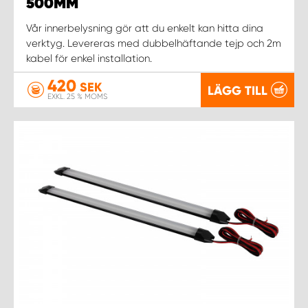
WORK SYSTEM NORRKÖPING
500MM
Vår innerbelysning gör att du enkelt kan hitta dina
WORK SYSTEM SKELLEFTEÅ
verktyg. Levereras med dubbelhäftande tejp och 2m
kabel för enkel installation.
WORK SYSTEM SKÖVDE
420
SEK
LÄGG TILL
EXKL. 25 % MOMS
WORK SYSTEM STAFFANSTORP
WORK SYSTEM STOCKHOLM NORR
WORK SYSTEM STOCKHOLM SYD
WORK SYSTEM SUNDSVALL
WORK SYSTEM TRESTAD
WORK SYSTEM UMEÅ