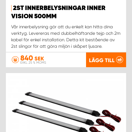
2ST INNERBELYSNINGAR INNER
WORK SYSTEM UPPSALA
VISION 500MM
Vår innerbelysning gör att du enkelt kan hitta dina
WORK SYSTEM VARBERG
verktyg. Levereras med dubbelhäftande tejp och 2m
kabel för enkel installation. Detta kit bestående av
2st slingor för att göra miljön i skåpet ljusare.
WORK SYSTEM VÄRNAMO
840
SEK
LÄGG TILL
WORK SYSTEM VÄSTERÅS
EXKL. 25 % MOMS
WORK SYSTEM VÄXJÖ
WORK SYSTEM ÖREBRO
WORK SYSTEM ÖSTERSUND