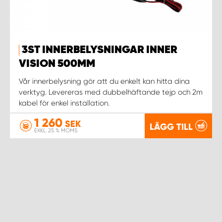
3ST INNERBELYSNINGAR INNER
VISION 500MM
Vår innerbelysning gör att du enkelt kan hitta dina
verktyg. Levereras med dubbelhäftande tejp och 2m
kabel för enkel installation.
1 260
SEK
LÄGG TILL
EXKL. 25 % MOMS