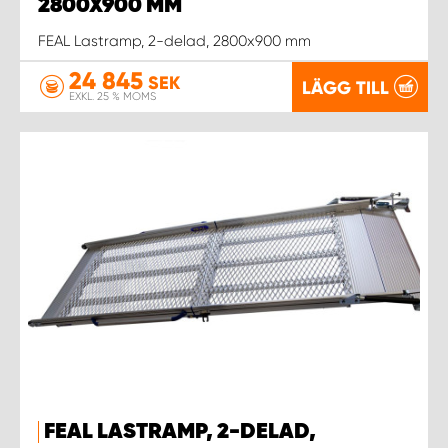
WORK SYSTEM NORRKÖPING
2800X900 MM
FEAL Lastramp, 2-delad, 2800x900 mm
WORK SYSTEM SKELLEFTEÅ
24 845
SEK
LÄGG TILL
EXKL. 25 % MOMS
WORK SYSTEM SKÖVDE
WORK SYSTEM STAFFANSTORP
WORK SYSTEM STOCKHOLM NORR
WORK SYSTEM STOCKHOLM SYD
WORK SYSTEM SUNDSVALL
WORK SYSTEM TRESTAD
FEAL LASTRAMP, 2-DELAD,
WORK SYSTEM UMEÅ