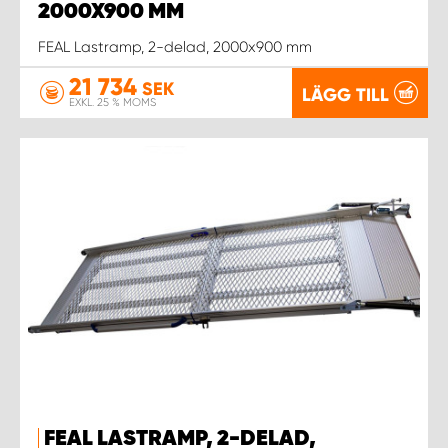
2000X900 MM
FEAL Lastramp, 2-delad, 2000x900 mm
WORK SYSTEM UPPSALA
21 734
SEK
LÄGG TILL
WORK SYSTEM VARBERG
EXKL. 25 % MOMS
WORK SYSTEM VÄRNAMO
WORK SYSTEM VÄSTERÅS
WORK SYSTEM VÄXJÖ
WORK SYSTEM ÖREBRO
WORK SYSTEM ÖSTERSUND
FEAL LASTRAMP, 2-DELAD,