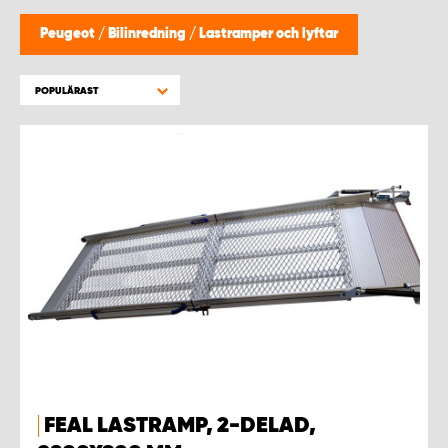
WORK SYSTEM HELSINGBORG
Peugeot
/
Bilinredning
/
Lastramper och lyftar
WORK SYSTEM JÖNKÖPING
POPULÄRAST
WORK SYSTEM KALMAR
WORK SYSTEM KARLSTAD
WORK SYSTEM KIRUNA
WORK SYSTEM KRISTIANSTAD
WORK SYSTEM LINKÖPING
WORK SYSTEM LULEÅ
FEAL LASTRAMP, 2-DELAD,