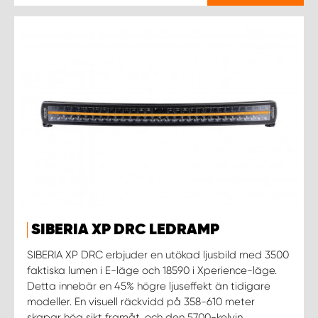
SIBERIA XP DRC LEDRAMP
SIBERIA XP DRC erbjuder en utökad ljusbild med 3500
faktiska lumen i E-läge och 18590 i Xperience-läge.
Detta innebär en 45% högre ljuseffekt än tidigare
modeller. En visuell räckvidd på 358-610 meter
skapar hög sikt framåt, och den 5700-kelvin