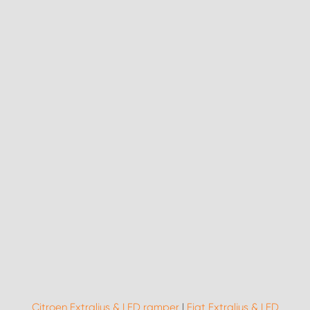
Citroen Extraljus & LED ramper
|
Fiat Extraljus & LED