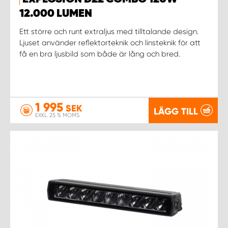
WORK SYSTEM NORRKÖPING
12.000 LUMEN
WORK SYSTEM SKELLEFTEÅ
Ett större och runt extraljus med tilltalande design.
Ljuset använder reflektorteknik och linsteknik för att
få en bra ljusbild som både är lång och bred.
WORK SYSTEM SKÖVDE
WORK SYSTEM STAFFANSTORP
1 995
SEK
LÄGG TILL
WORK SYSTEM STOCKHOLM NORR
EXKL. 25 % MOMS
WORK SYSTEM STOCKHOLM SYD
WORK SYSTEM SUNDSVALL
WORK SYSTEM TRESTAD
WORK SYSTEM UMEÅ