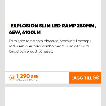
WORK SYSTEM UPPSALA
WORK SYSTEM VARBERG
EXPLOSION SLIM LED RAMP 280MM,
45W, 4100LM
WORK SYSTEM VÄRNAMO
En mindre ramp som placeras bredvid till exempel
radarsensorer. Med combo beam, som ger bara
WORK SYSTEM VÄSTERÅS
längd och bredd på ljuset.
WORK SYSTEM VÄXJÖ
1 290
SEK
WORK SYSTEM ÖREBRO
LÄGG TILL
EXKL. 25 % MOMS
WORK SYSTEM ÖSTERSUND