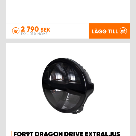
2 790
SEK
LÄGG TILL
EXKL. 25 % MOMS
FOR9T DRAGON DRIVE EXTRALJUS