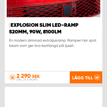
EXPLOSION SLIM LED-RAMP
520MM, 90W, 8100LM
En modern slimmad extraljusramp. Rampen har spot
beam som ger bra kastlängd på ljuset.
2 290
SEK
LÄGG TILL
EXKL. 25 % MOMS