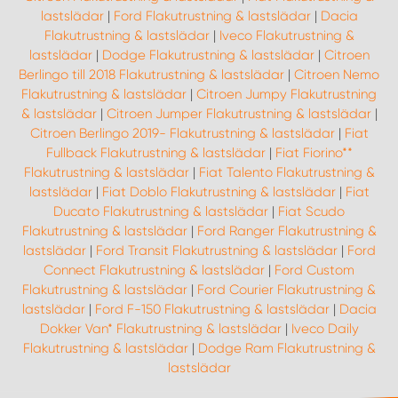
lastslädar
|
Ford Flakutrustning & lastslädar
|
Dacia
Flakutrustning & lastslädar
|
Iveco Flakutrustning &
lastslädar
|
Dodge Flakutrustning & lastslädar
|
Citroen
Berlingo till 2018 Flakutrustning & lastslädar
|
Citroen Nemo
Flakutrustning & lastslädar
|
Citroen Jumpy Flakutrustning
& lastslädar
|
Citroen Jumper Flakutrustning & lastslädar
|
Citroen Berlingo 2019- Flakutrustning & lastslädar
|
Fiat
Fullback Flakutrustning & lastslädar
|
Fiat Fiorino**
Flakutrustning & lastslädar
|
Fiat Talento Flakutrustning &
lastslädar
|
Fiat Doblo Flakutrustning & lastslädar
|
Fiat
Ducato Flakutrustning & lastslädar
|
Fiat Scudo
Flakutrustning & lastslädar
|
Ford Ranger Flakutrustning &
lastslädar
|
Ford Transit Flakutrustning & lastslädar
|
Ford
Connect Flakutrustning & lastslädar
|
Ford Custom
Flakutrustning & lastslädar
|
Ford Courier Flakutrustning &
lastslädar
|
Ford F-150 Flakutrustning & lastslädar
|
Dacia
Dokker Van* Flakutrustning & lastslädar
|
Iveco Daily
Flakutrustning & lastslädar
|
Dodge Ram Flakutrustning &
lastslädar