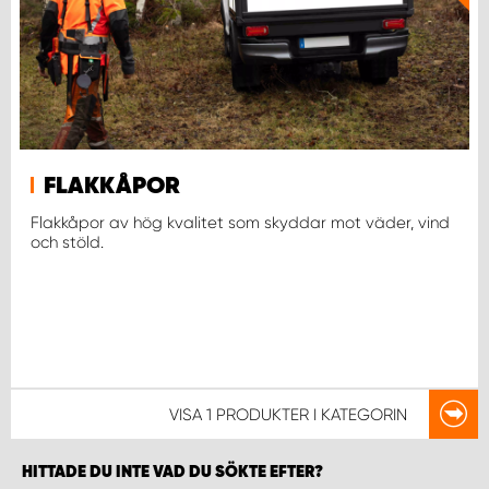
WORK SYSTEM NORRKÖPING
WORK SYSTEM SKELLEFTEÅ
WORK SYSTEM SKÖVDE
WORK SYSTEM STAFFANSTORP
FLAKKÅPOR
Flakkåpor av hög kvalitet som skyddar mot väder, vind
och stöld.
WORK SYSTEM STOCKHOLM NORR
WORK SYSTEM STOCKHOLM SYD
WORK SYSTEM SUNDSVALL
VISA
1 PRODUKTER
I KATEGORIN
WORK SYSTEM TRESTAD
HITTADE DU INTE VAD DU SÖKTE EFTER?
WORK SYSTEM UMEÅ