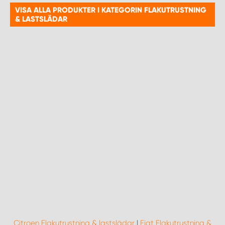
VISA ALLA PRODUKTER I KATEGORIN FLAKUTRUSTNING
& LASTSLÄDAR
WORK SYSTEM UPPSALA
WORK SYSTEM VARBERG
WORK SYSTEM VÄRNAMO
WORK SYSTEM VÄSTERÅS
WORK SYSTEM VÄXJÖ
WORK SYSTEM ÖREBRO
WORK SYSTEM ÖSTERSUND
Citroen Flakutrustning & lastslädar
|
Fiat Flakutrustning &