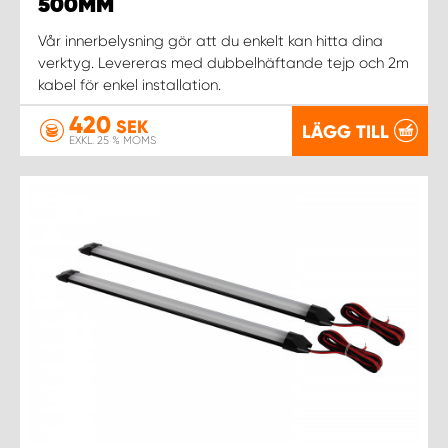
WORK SYSTEM NORRKÖPING
500MM
Vår innerbelysning gör att du enkelt kan hitta dina
WORK SYSTEM SKELLEFTEÅ
verktyg. Levereras med dubbelhäftande tejp och 2m
kabel för enkel installation.
WORK SYSTEM SKÖVDE
420
SEK
LÄGG TILL
EXKL. 25 % MOMS
WORK SYSTEM STAFFANSTORP
WORK SYSTEM STOCKHOLM NORR
WORK SYSTEM STOCKHOLM SYD
WORK SYSTEM SUNDSVALL
WORK SYSTEM TRESTAD
WORK SYSTEM UMEÅ