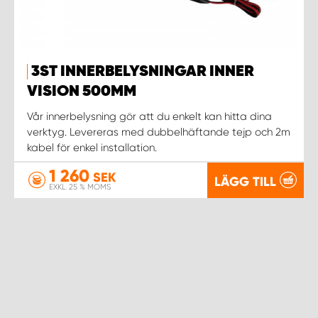
3ST INNERBELYSNINGAR INNER
VISION 500MM
Vår innerbelysning gör att du enkelt kan hitta dina
verktyg. Levereras med dubbelhäftande tejp och 2m
kabel för enkel installation.
1 260
SEK
LÄGG TILL
EXKL. 25 % MOMS