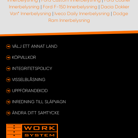
Innerbelysning
|
Ford Custom Innerbelysning
|
Ford Courier
Innerbelysning
|
Ford F-150 Innerbelysning
|
Dacia Dokker
Van* Innerbelysning
|
Iveco Daily Innerbelysning
|
Dodge
Ram Innerbelysning
VÄLJ ETT ANNAT LAND
KÖPVILLKOR
INTEGRITETSPOLICY
VISSELBLÅSNING
UPPFÖRANDEKOD
INREDNING TILL SLÄPVAGN
ÄNDRA DITT SAMTYCKE