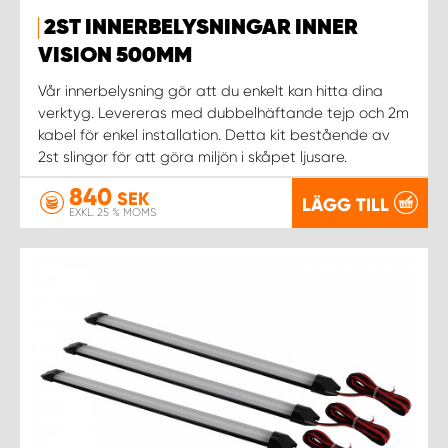
2ST INNERBELYSNINGAR INNER
WORK SYSTEM UPPSALA
VISION 500MM
Vår innerbelysning gör att du enkelt kan hitta dina
WORK SYSTEM VARBERG
verktyg. Levereras med dubbelhäftande tejp och 2m
kabel för enkel installation. Detta kit bestående av
2st slingor för att göra miljön i skåpet ljusare.
WORK SYSTEM VÄRNAMO
840
SEK
LÄGG TILL
WORK SYSTEM VÄSTERÅS
EXKL. 25 % MOMS
WORK SYSTEM VÄXJÖ
WORK SYSTEM ÖREBRO
WORK SYSTEM ÖSTERSUND