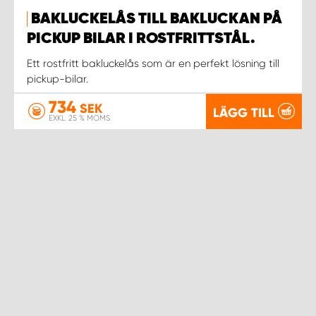
BAKLUCKELÅS TILL BAKLUCKAN PÅ
WORK SYSTEM UPPSALA
PICKUP BILAR I ROSTFRITTSTÅL.
Ett rostfritt bakluckelås som är en perfekt lösning till
WORK SYSTEM VARBERG
pickup-bilar.
734
SEK
LÄGG TILL
WORK SYSTEM VÄRNAMO
EXKL. 25 % MOMS
WORK SYSTEM VÄSTERÅS
WORK SYSTEM VÄXJÖ
WORK SYSTEM ÖREBRO
WORK SYSTEM ÖSTERSUND