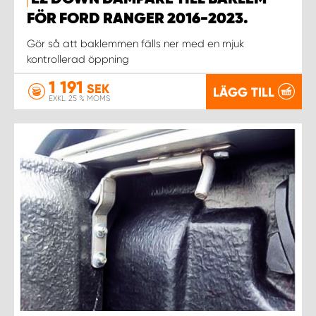
WORK SYSTEM NORRKÖPING
FÖR FORD RANGER 2016-2023.
WORK SYSTEM SKELLEFTEÅ
Gör så att baklemmen fälls ner med en mjuk
kontrollerad öppning
WORK SYSTEM SKÖVDE
1 191
SEK
LÄGG TILL
EXKL. 25 % MOMS
WORK SYSTEM STAFFANSTORP
WORK SYSTEM STOCKHOLM NORR
WORK SYSTEM STOCKHOLM SYD
WORK SYSTEM SUNDSVALL
WORK SYSTEM TRESTAD
WORK SYSTEM UMEÅ