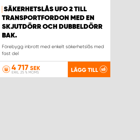
SÄKERHETSLÅS UFO 2 TILL
TRANSPORTFORDON MED EN
SKJUTDÖRR OCH DUBBELDÖRR
BAK.
Förebygg inbrott med enkelt säkerhetslås med
fast del
4 717
SEK
LÄGG TILL
EXKL. 25 % MOMS