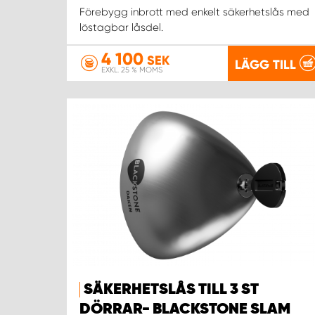
Förebygg inbrott med enkelt säkerhetslås med
löstagbar låsdel.
4 100
SEK
LÄGG TILL
EXKL. 25 % MOMS
SÄKERHETSLÅS TILL 3 ST
DÖRRAR- BLACKSTONE SLAM