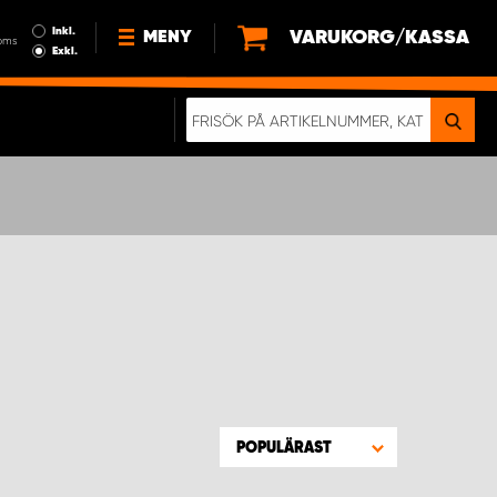
Inkl.
VARUKORG/KASSA
MENY
oms
Exkl.
NYHETER
OM OSS
HÅLLBARHET
KÖPVILLKOR
LEDIGA JOBB
ETT RIKTIGT KROCKTEST
POPULÄRAST