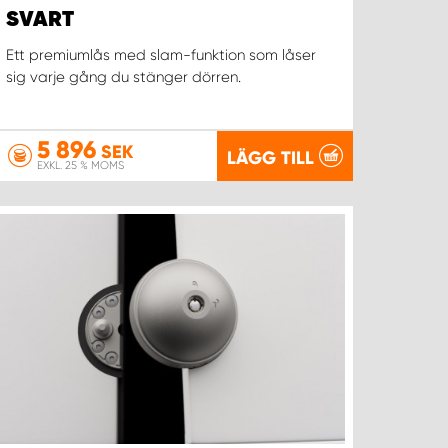
SVART
Ett premiumlås med slam-funktion som låser
sig varje gång du stänger dörren.
5 896
SEK
LÄGG TILL
EXKL. 25 % MOMS