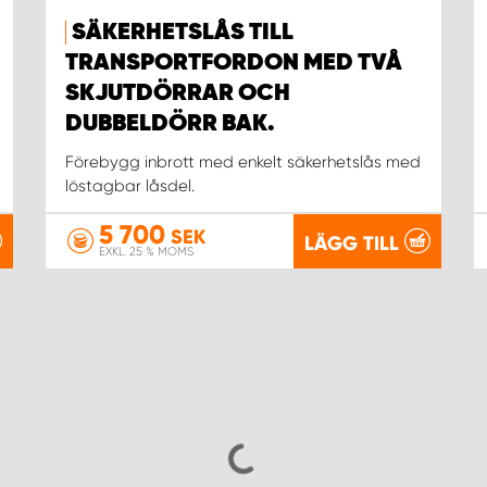
SÄKERHETSLÅS TILL
TRANSPORTFORDON MED TVÅ
SKJUTDÖRRAR OCH
DUBBELDÖRR BAK.
Förebygg inbrott med enkelt säkerhetslås med
löstagbar låsdel.
5 700
SEK
LÄGG TILL
EXKL. 25 % MOMS