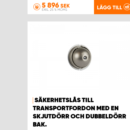
5 896
SEK
LÄGG TILL
EXKL. 25 % MOMS
SÄKERHETSLÅS TILL
TRANSPORTFORDON MED EN
SKJUTDÖRR OCH DUBBELDÖRR
BAK.