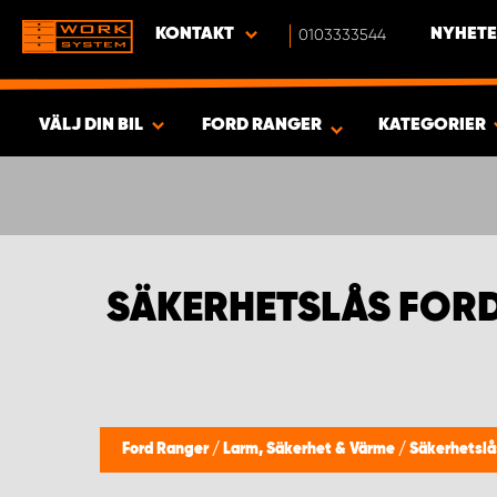
KONTAKT
0103333544
NYHETE
VÄLJ DIN BIL
FORD RANGER
KATEGORIER
SÖK & VISA RESULTAT -
426
PRODUKTER
SÄKERHETSLÅS FOR
Ford Ranger
/
Larm, Säkerhet & Värme
/
Säkerhetslå