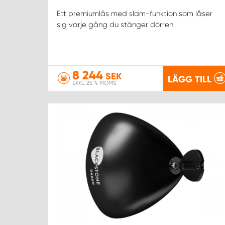
Ett premiumlås med slam-funktion som låser
sig varje gång du stänger dörren.
8 244
SEK
LÄGG TILL
EXKL. 25 % MOMS