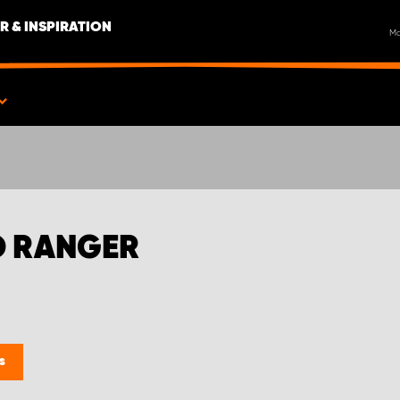
R & INSPIRATION
M
D RANGER
s