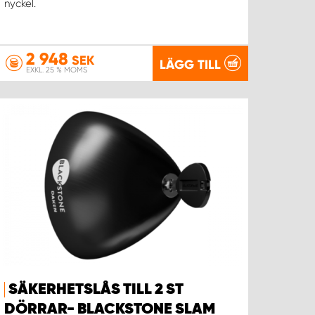
nyckel.
2 948
SEK
LÄGG TILL
EXKL. 25 % MOMS
SÄKERHETSLÅS TILL 2 ST
DÖRRAR- BLACKSTONE SLAM