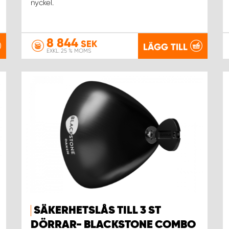
nyckel.
8 844
SEK
LÄGG TILL
EXKL. 25 % MOMS
SÄKERHETSLÅS TILL 3 ST
DÖRRAR- BLACKSTONE COMBO