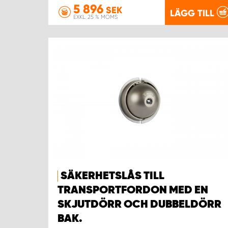
5 896
SEK
LÄGG TILL
EXKL. 25 % MOMS
SÄKERHETSLÅS TILL
TRANSPORTFORDON MED EN
SKJUTDÖRR OCH DUBBELDÖRR
BAK.