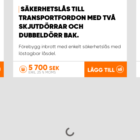
SÄKERHETSLÅS TILL
TRANSPORTFORDON MED TVÅ
SKJUTDÖRRAR OCH
DUBBELDÖRR BAK.
Förebygg inbrott med enkelt säkerhetslås med
löstagbar låsdel.
5 700
SEK
LÄGG TILL
EXKL. 25 % MOMS