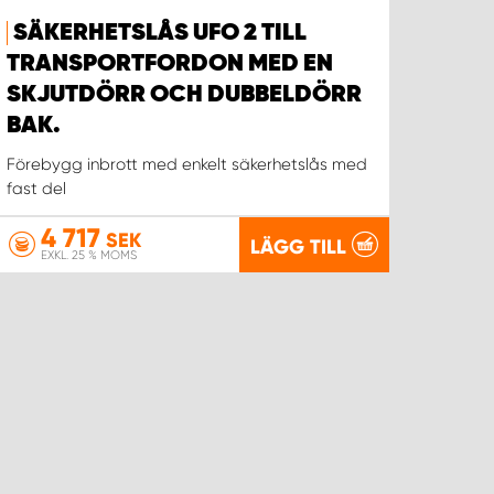
SÄKERHETSLÅS UFO 2 TILL
TRANSPORTFORDON MED EN
SKJUTDÖRR OCH DUBBELDÖRR
BAK.
Förebygg inbrott med enkelt säkerhetslås med
fast del
4 717
SEK
LÄGG TILL
EXKL. 25 % MOMS