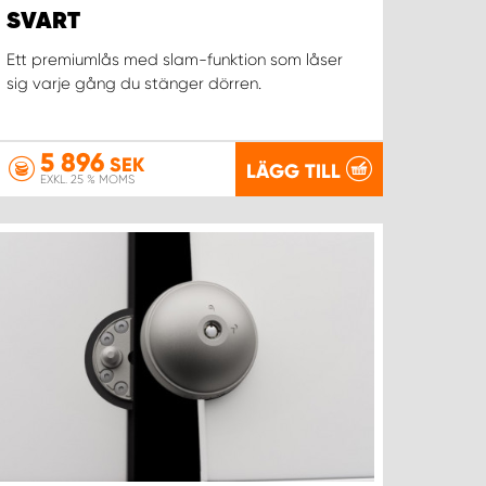
SVART
Ett premiumlås med slam-funktion som låser
sig varje gång du stänger dörren.
5 896
SEK
LÄGG TILL
EXKL. 25 % MOMS