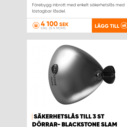
Förebygg inbrott med enkelt säkerhetslås med
löstagbar låsdel.
4 100
SEK
LÄGG TILL
EXKL. 25 % MOMS
SÄKERHETSLÅS TILL 3 ST
DÖRRAR- BLACKSTONE SLAM