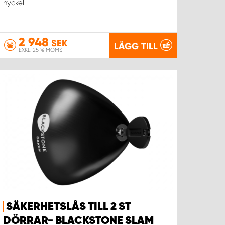
nyckel.
2 948
SEK
LÄGG TILL
EXKL. 25 % MOMS
SÄKERHETSLÅS TILL 2 ST
DÖRRAR- BLACKSTONE SLAM