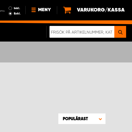
Inkl.
VARUKORG/KASSA
MENY
oms
Exkl.
NYHETER
OM OSS
HÅLLBARHET
KÖPVILLKOR
LEDIGA JOBB
ETT RIKTIGT KROCKTEST
POPULÄRAST