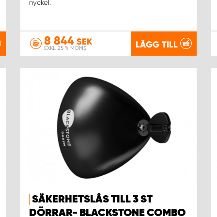
nyckel.
8 844
SEK
LÄGG TILL
EXKL. 25 % MOMS
SÄKERHETSLÅS TILL 3 ST
DÖRRAR- BLACKSTONE COMBO