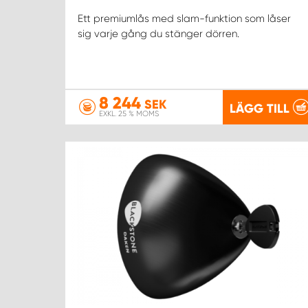
Ett premiumlås med slam-funktion som låser
sig varje gång du stänger dörren.
8 244
SEK
LÄGG TILL
EXKL. 25 % MOMS