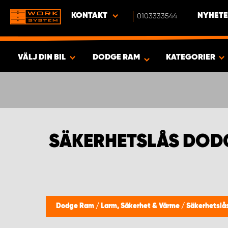
KONTAKT
0103333544
NYHETE
VÄLJ DIN BIL
DODGE RAM
KATEGORIER
SÖK & VISA RESULTAT -
370
PRODUKTER
SÄKERHETSLÅS DOD
Dodge Ram
/
Larm, Säkerhet & Värme
/
Säkerhetslå