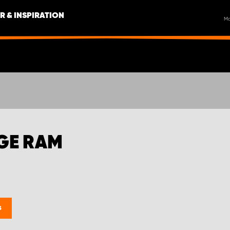
R & INSPIRATION
M
GE RAM
s