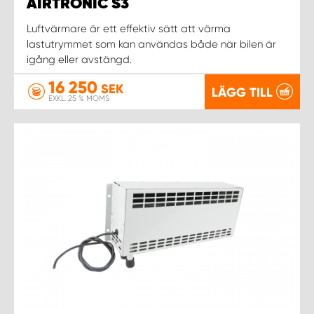
WORK SYSTEM NORRKÖPING
AIRTRONIC S3
Luftvärmare är ett effektiv sätt att värma
WORK SYSTEM SKELLEFTEÅ
lastutrymmet som kan användas både när bilen är
igång eller avstängd.
WORK SYSTEM SKÖVDE
16 250
SEK
LÄGG TILL
EXKL. 25 % MOMS
WORK SYSTEM STAFFANSTORP
WORK SYSTEM STOCKHOLM NORR
WORK SYSTEM STOCKHOLM SYD
WORK SYSTEM SUNDSVALL
WORK SYSTEM TRESTAD
WORK SYSTEM UMEÅ