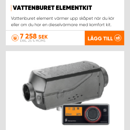
VATTENBURET ELEMENTKIT
WORK SYSTEM UPPSALA
Vattenburet element värmer upp skåpet när du kör
eller om du har en dieselvärmare med komfort kit.
WORK SYSTEM VARBERG
7 258
SEK
LÄGG TILL
EXKL. 25 % MOMS
WORK SYSTEM VÄRNAMO
WORK SYSTEM VÄSTERÅS
WORK SYSTEM VÄXJÖ
WORK SYSTEM ÖREBRO
WORK SYSTEM ÖSTERSUND