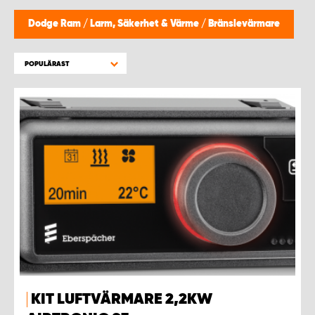
WORK SYSTEM HELSINGBORG
Dodge Ram
/
Larm, Säkerhet & Värme
/
Bränslevärmare
WORK SYSTEM JÖNKÖPING
POPULÄRAST
WORK SYSTEM KALMAR
WORK SYSTEM KARLSTAD
WORK SYSTEM KIRUNA
WORK SYSTEM KRISTIANSTAD
WORK SYSTEM LINKÖPING
WORK SYSTEM LULEÅ
KIT LUFTVÄRMARE 2,2KW