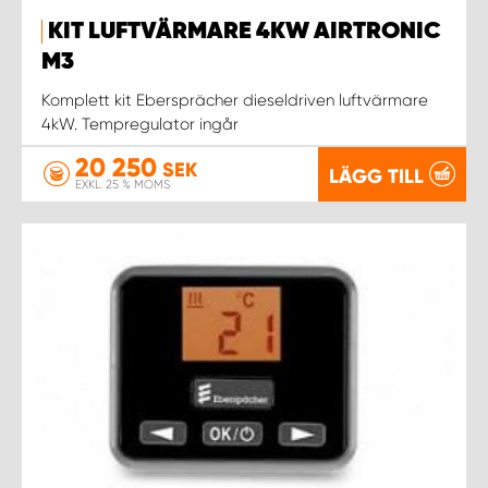
KIT LUFTVÄRMARE 4KW AIRTRONIC
M3
Komplett kit Ebersprächer dieseldriven luftvärmare
4kW. Tempregulator ingår
20 250
SEK
LÄGG TILL
EXKL. 25 % MOMS