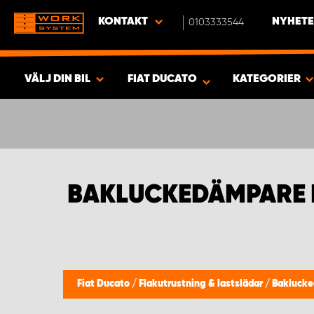
KONTAKT
0103333544
NYHETE
VÄLJ DIN BIL
FIAT DUCATO
KATEGORIER
SÖK & VISA RESULTAT -
437
PRODUKTER
BAKLUCKEDÄMPARE 
Fiat Ducato
/
Flakutrustning & lastslädar
/
Bakluck