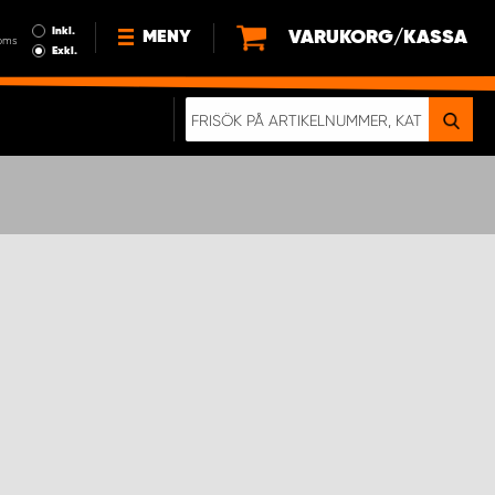
Inkl.
VARUKORG/KASSA
MENY
oms
Exkl.
NYHETER
OM OSS
HÅLLBARHET
KÖPVILLKOR
LEDIGA JOBB
ETT RIKTIGT KROCKTEST