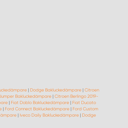
luckedämpare
|
Dodge Bakluckedämpare
|
Citroen
 Jumper Bakluckedämpare
|
Citroen Berlingo 2019-
pare
|
Fiat Doblo Bakluckedämpare
|
Fiat Ducato
e
|
Ford Connect Bakluckedämpare
|
Ford Custom
edämpare
|
Iveco Daily Bakluckedämpare
|
Dodge