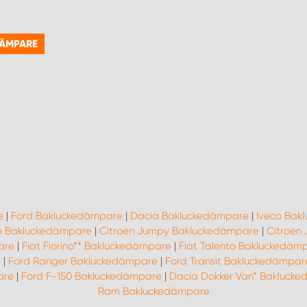
DÄMPARE
e
|
Ford Bakluckedämpare
|
Dacia Bakluckedämpare
|
Iveco Bak
o Bakluckedämpare
|
Citroen Jumpy Bakluckedämpare
|
Citroen
are
|
Fiat Fiorino** Bakluckedämpare
|
Fiat Talento Bakluckedäm
e
|
Ford Ranger Bakluckedämpare
|
Ford Transit Bakluckedämpar
are
|
Ford F-150 Bakluckedämpare
|
Dacia Dokker Van* Bakluck
Ram Bakluckedämpare