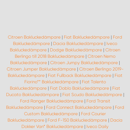
WORK SYSTEM NORRKÖPING
WORK SYSTEM SKELLEFTEÅ
WORK SYSTEM SKÖVDE
Citroen Bakluckedämpare
|
Fiat Bakluckedämpare
|
Ford
Bakluckedämpare
|
Dacia Bakluckedämpare
|
Iveco
WORK SYSTEM STAFFANSTORP
Bakluckedämpare
|
Dodge Bakluckedämpare
|
Citroen
Berlingo till 2018 Bakluckedämpare
|
Citroen Nemo
Bakluckedämpare
|
Citroen Jumpy Bakluckedämpare
|
WORK SYSTEM STOCKHOLM NORR
Citroen Jumper Bakluckedämpare
|
Citroen Berlingo 2019-
Bakluckedämpare
|
Fiat Fullback Bakluckedämpare
|
Fiat
WORK SYSTEM STOCKHOLM SYD
Fiorino** Bakluckedämpare
|
Fiat Talento
Bakluckedämpare
|
Fiat Doblo Bakluckedämpare
|
Fiat
Ducato Bakluckedämpare
|
Fiat Scudo Bakluckedämpare
|
WORK SYSTEM SUNDSVALL
Ford Ranger Bakluckedämpare
|
Ford Transit
Bakluckedämpare
|
Ford Connect Bakluckedämpare
|
Ford
WORK SYSTEM TRESTAD
Custom Bakluckedämpare
|
Ford Courier
Bakluckedämpare
|
Ford F-150 Bakluckedämpare
|
Dacia
Dokker Van* Bakluckedämpare
|
Iveco Daily
WORK SYSTEM UMEÅ