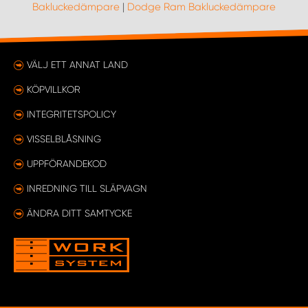
Bakluckedämpare
|
Dodge Ram Bakluckedämpare
WORK SYSTEM UPPSALA
VÄLJ ETT ANNAT LAND
WORK SYSTEM VARBERG
KÖPVILLKOR
WORK SYSTEM VÄRNAMO
INTEGRITETSPOLICY
VISSELBLÅSNING
WORK SYSTEM VÄSTERÅS
UPPFÖRANDEKOD
WORK SYSTEM VÄXJÖ
INREDNING TILL SLÄPVAGN
ÄNDRA DITT SAMTYCKE
WORK SYSTEM ÖREBRO
WORK SYSTEM ÖSTERSUND