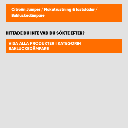
WORK SYSTEM HELSINGBORG
Citroën Jumper
/
Flakutrustning & lastslädar
/
Bakluckedämpare
WORK SYSTEM JÖNKÖPING
HITTADE DU INTE VAD DU SÖKTE EFTER?
WORK SYSTEM KALMAR
VISA ALLA PRODUKTER I KATEGORIN
BAKLUCKEDÄMPARE
WORK SYSTEM KARLSTAD
WORK SYSTEM KIRUNA
WORK SYSTEM KRISTIANSTAD
WORK SYSTEM LINKÖPING
WORK SYSTEM LULEÅ