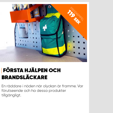
PRISEXEMPEL
119
SEK
FÖRSTA HJÄLPEN OCH
BRANDSLÄCKARE
En räddare i nöden när olyckan är framme. Var
förutseende och ha dessa produkter
tillgängligt.