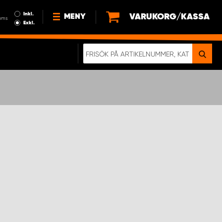
Inkl.
VARUKORG/KASSA
MENY
oms
Exkl.
NYHETER
OM OSS
HÅLLBARHET
KÖPVILLKOR
LEDIGA JOBB
ETT RIKTIGT KROCKTEST