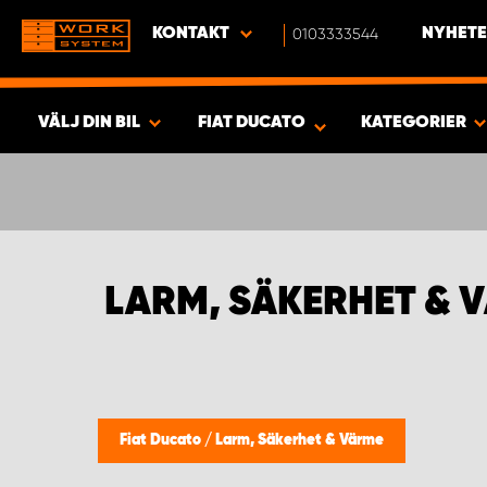
KONTAKT
0103333544
NYHETE
VÄLJ DIN BIL
FIAT DUCATO
KATEGORIER
SÖK & VISA RESULTAT -
437
PRODUKTER
LARM, SÄKERHET & 
Fiat Ducato
/
Larm, Säkerhet & Värme