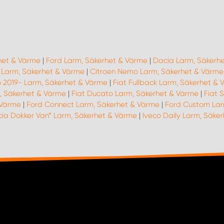
rhet & Värme
|
Ford Larm, Säkerhet & Värme
|
Dacia Larm, Säkerh
18 Larm, Säkerhet & Värme
|
Citroen Nemo Larm, Säkerhet & Värme
o 2019- Larm, Säkerhet & Värme
|
Fiat Fullback Larm, Säkerhet &
, Säkerhet & Värme
|
Fiat Ducato Larm, Säkerhet & Värme
|
Fiat 
 Värme
|
Ford Connect Larm, Säkerhet & Värme
|
Ford Custom Lar
ia Dokker Van* Larm, Säkerhet & Värme
|
Iveco Daily Larm, Säke