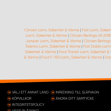
Citroen Larm, Säkerhet & Värme
|
Fiat Larm, Säke
Larm, Säkerhet & Värme
|
Citroen Berlingo till 20
Jumper Larm, Säkerhet & Värme
|
Citroen Berling
Talento Larm, Säkerhet & Värme
|
Fiat Doblo Larm
Säkerhet & Värme
|
Ford Transit Larm, Säkerhet &
& Värme
|
Ford F-150 Larm, Säkerhet & Värme
|
Dac
VÄLJ ETT ANNAT LAND
INREDNING TILL SLÄPVAGN
KÖPVILLKOR
ÄNDRA DITT SAMTYCKE
INTEGRITETSPOLICY
VISSELBLÅSNING