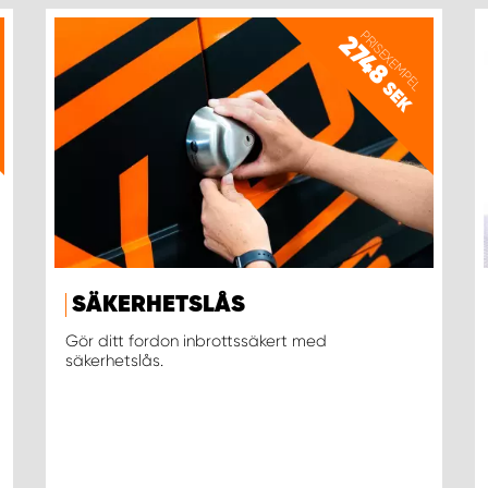
PRISEXEMPEL
2748
SEK
SÄKERHETSLÅS
Gör ditt fordon inbrottssäkert med
säkerhetslås.