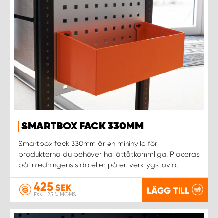
SMARTBOX FACK 330MM
Smartbox fack 330mm är en minihylla för
produkterna du behöver ha lättåtkommliga. Placeras
på inredningens sida eller på en verktygstavla.
425
SEK
LÄGG TILL
EXKL. 25 % MOMS