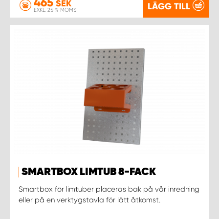
465
SEK
LÄGG TILL
EXKL. 25 % MOMS
SMARTBOX LIMTUB 8-FACK
Smartbox för limtuber placeras bak på vår inredning
eller på en verktygstavla för lätt åtkomst.