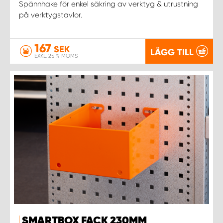
Spännhake för enkel säkring av verktyg & utrustning
på verktygstavlor.
167
SEK
LÄGG TILL
EXKL. 25 % MOMS
SMARTBOX FACK 230MM