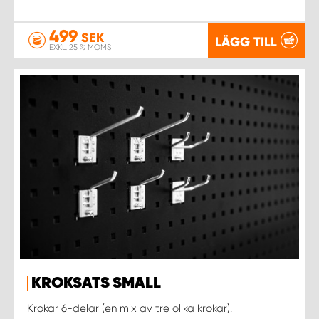
499
SEK
LÄGG TILL
EXKL. 25 % MOMS
KROKSATS SMALL
Krokar 6-delar (en mix av tre olika krokar).