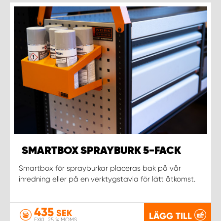
SMARTBOX SPRAYBURK 5-FACK
Smartbox för sprayburkar placeras bak på vår
inredning eller på en verktygstavla för lätt åtkomst.
435
SEK
LÄGG TILL
EXKL. 25 % MOMS