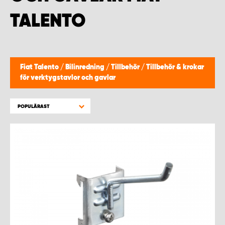
WORK SYSTEM HELSINGBORG
TALENTO
WORK SYSTEM JÖNKÖPING
WORK SYSTEM KALMAR
Fiat Talento
/
Bilinredning
/
Tillbehör
/
Tillbehör & krokar
för verktygstavlor och gavlar
WORK SYSTEM KARLSTAD
POPULÄRAST
WORK SYSTEM KIRUNA
WORK SYSTEM KRISTIANSTAD
WORK SYSTEM LINKÖPING
WORK SYSTEM LULEÅ