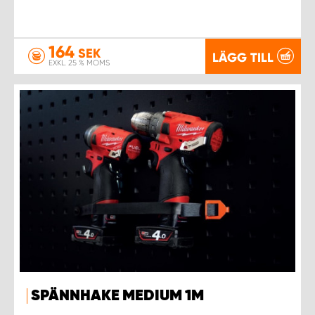
164
SEK
LÄGG TILL
EXKL. 25 % MOMS
SPÄNNHAKE MEDIUM 1M