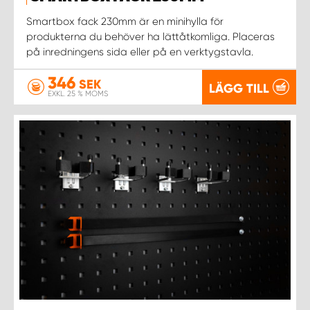
Smartbox fack 230mm är en minihylla för
produkterna du behöver ha lättåtkomliga. Placeras
på inredningens sida eller på en verktygstavla.
346
SEK
LÄGG TILL
EXKL. 25 % MOMS