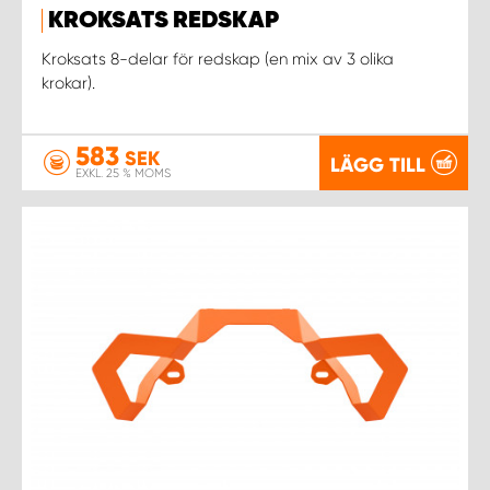
KROKSATS REDSKAP
Kroksats 8-delar för redskap (en mix av 3 olika
krokar).
583
SEK
LÄGG TILL
EXKL. 25 % MOMS