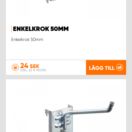
WORK SYSTEM NORRKÖPING
WORK SYSTEM SKELLEFTEÅ
ENKELKROK 50MM
WORK SYSTEM SKÖVDE
Enkelkrok 50mm
WORK SYSTEM STAFFANSTORP
24
WORK SYSTEM STOCKHOLM NORR
SEK
LÄGG TILL
EXKL. 25 % MOMS
WORK SYSTEM STOCKHOLM SYD
WORK SYSTEM SUNDSVALL
WORK SYSTEM TRESTAD
WORK SYSTEM UMEÅ