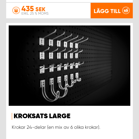
435
SEK
LÄGG TILL
EXKL. 25 % MOMS
KROKSATS LARGE
Krokar 24-delar (en mix av 6 olika krokar).