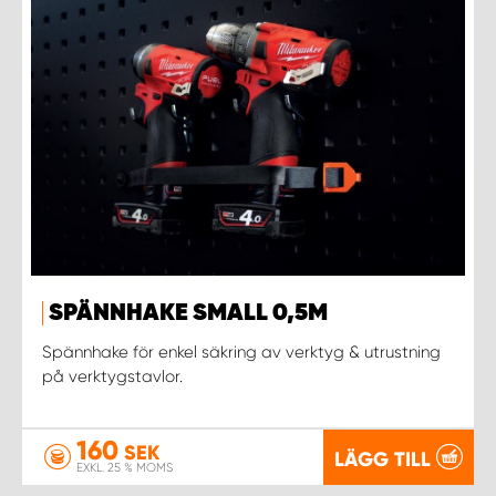
SPÄNNHAKE SMALL 0,5M
Spännhake för enkel säkring av verktyg & utrustning
på verktygstavlor.
160
SEK
LÄGG TILL
EXKL. 25 % MOMS