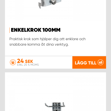
WORK SYSTEM UPPSALA
WORK SYSTEM VARBERG
ENKELKROK 100MM
Praktisk krok som hjälper dig att enklare och
WORK SYSTEM VÄRNAMO
snabbare komma åt dina verktyg.
WORK SYSTEM VÄSTERÅS
24
SEK
LÄGG TILL
EXKL. 25 % MOMS
WORK SYSTEM VÄXJÖ
WORK SYSTEM ÖREBRO
WORK SYSTEM ÖSTERSUND