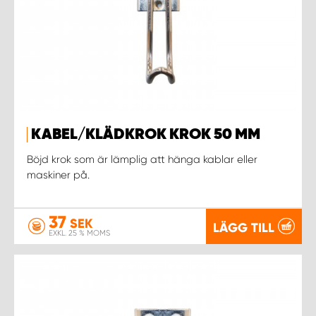
KABEL/KLÄDKROK KROK 50 MM
Böjd krok som är lämplig att hänga kablar eller
maskiner på.
37
SEK
LÄGG TILL
EXKL. 25 % MOMS