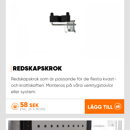
REDSKAPSKROK
Redskapskrok som är passande för de flesta kvast-
och krattskaften. Monteras på våra verktygstavlor
eller system.
58
SEK
LÄGG TILL
EXKL. 25 % MOMS