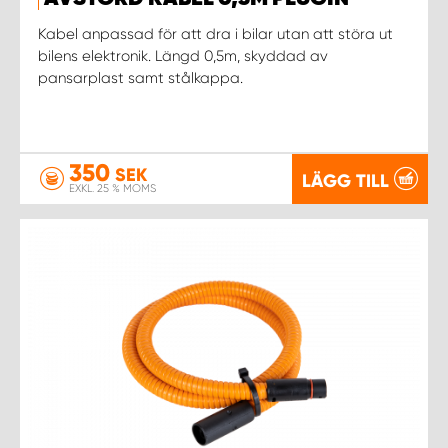
WORK SYSTEM NORRKÖPING
Kabel anpassad för att dra i bilar utan att störa ut
bilens elektronik. Längd 0,5m, skyddad av
WORK SYSTEM SKELLEFTEÅ
pansarplast samt stålkappa.
WORK SYSTEM SKÖVDE
WORK SYSTEM STAFFANSTORP
350
SEK
LÄGG TILL
EXKL. 25 % MOMS
WORK SYSTEM STOCKHOLM NORR
WORK SYSTEM STOCKHOLM SYD
WORK SYSTEM SUNDSVALL
WORK SYSTEM TRESTAD
WORK SYSTEM UMEÅ