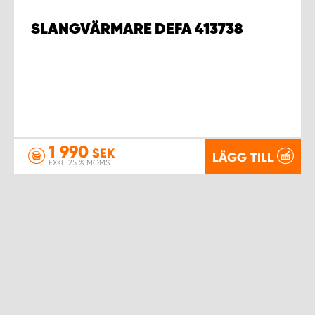
SLANGVÄRMARE DEFA 413738
1 990
SEK
LÄGG TILL
EXKL. 25 % MOMS