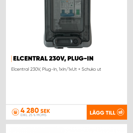
ELCENTRAL 230V, PLUG-IN
Elcentral 230V, Plug-In, 1xIn/1xUt + Schuko ut
4 280
SEK
LÄGG TILL
EXKL. 25 % MOMS