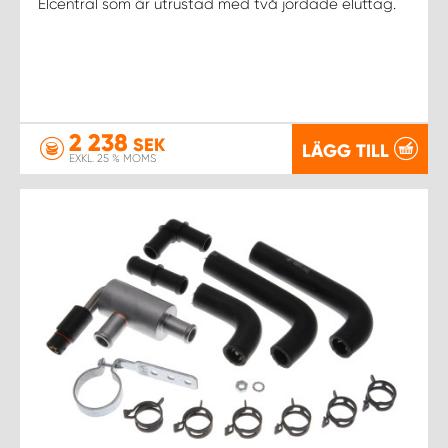
Elcentral som är utrustad med två jordade eluttag.
2 238
SEK
LÄGG TILL
EXKL. 25 % MOMS