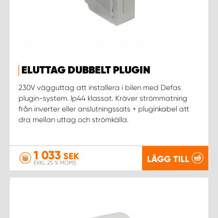
ELUTTAG DUBBELT PLUGIN
230V vägguttag att installera i bilen med Defas
plugin-system. Ip44 klassat. Kräver strömmatning
från inverter eller anslutningssats + pluginkabel att
dra mellan uttag och strömkälla.
1 033
SEK
LÄGG TILL
EXKL. 25 % MOMS