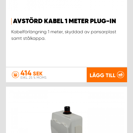
WORK SYSTEM UPPSALA
AVSTÖRD KABEL 1 METER PLUG-IN
WORK SYSTEM VARBERG
Kabelförlängning 1 meter, skyddad av pansarplast
samt stålkappa.
WORK SYSTEM VÄRNAMO
WORK SYSTEM VÄSTERÅS
414
SEK
LÄGG TILL
EXKL. 25 % MOMS
WORK SYSTEM VÄXJÖ
WORK SYSTEM ÖREBRO
WORK SYSTEM ÖSTERSUND