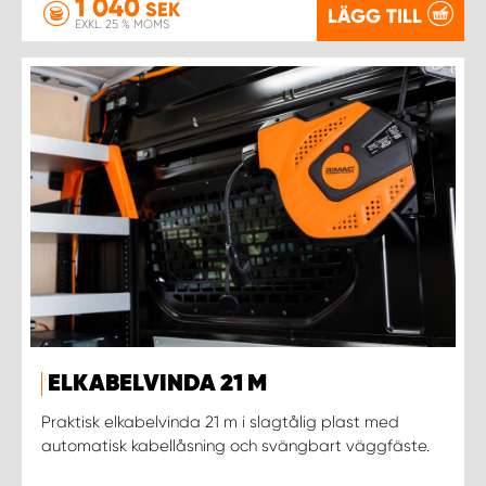
1 040
SEK
LÄGG TILL
EXKL. 25 % MOMS
ELKABELVINDA 21 M
Praktisk elkabelvinda 21 m i slagtålig plast med
automatisk kabellåsning och svängbart väggfäste.