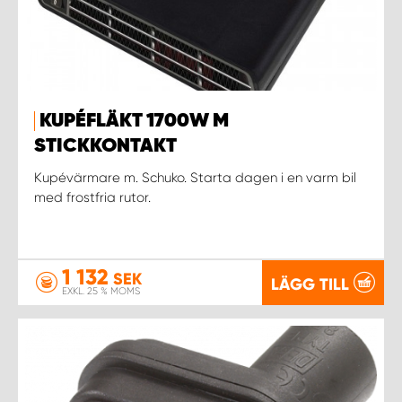
KUPÉFLÄKT 1700W M
STICKKONTAKT
Kupévärmare m. Schuko. Starta dagen i en varm bil
med frostfria rutor.
1 132
SEK
LÄGG TILL
EXKL. 25 % MOMS