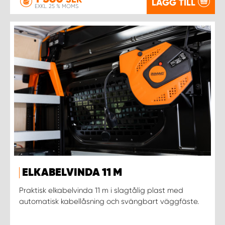
LÄGG TILL
EXKL. 25 % MOMS
ELKABELVINDA 11 M
Praktisk elkabelvinda 11 m i slagtålig plast med
automatisk kabellåsning och svängbart väggfäste.