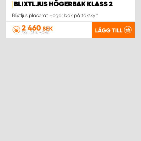
BLIXTLJUS HÖGERBAK KLASS 2
Blixtljus placerat Höger bak på takskylt
2 460
SEK
LÄGG TILL
EXKL. 25 % MOMS