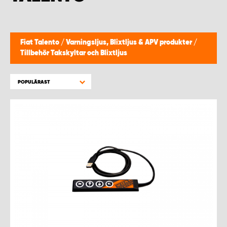
WORK SYSTEM HELSINGBORG
WORK SYSTEM JÖNKÖPING
Fiat Talento
/
Varningsljus, Blixtljus & APV produkter
/
Tillbehör Takskyltar och Blixtljus
WORK SYSTEM KALMAR
POPULÄRAST
WORK SYSTEM KARLSTAD
WORK SYSTEM KIRUNA
WORK SYSTEM KRISTIANSTAD
WORK SYSTEM LINKÖPING
WORK SYSTEM LULEÅ