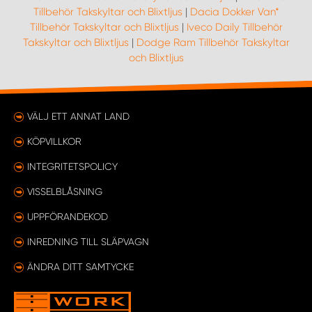
Tillbehör Takskyltar och Blixtljus
|
Dacia Dokker Van*
Tillbehör Takskyltar och Blixtljus
|
Iveco Daily Tillbehör
Takskyltar och Blixtljus
|
Dodge Ram Tillbehör Takskyltar
och Blixtljus
VÄLJ ETT ANNAT LAND
KÖPVILLKOR
INTEGRITETSPOLICY
VISSELBLÅSNING
UPPFÖRANDEKOD
INREDNING TILL SLÄPVAGN
ÄNDRA DITT SAMTYCKE