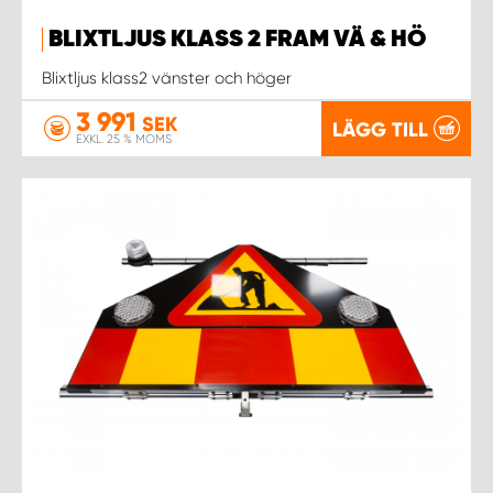
BLIXTLJUS KLASS 2 FRAM VÄ & HÖ
Blixtljus klass2 vänster och höger
3 991
SEK
LÄGG TILL
EXKL. 25 % MOMS