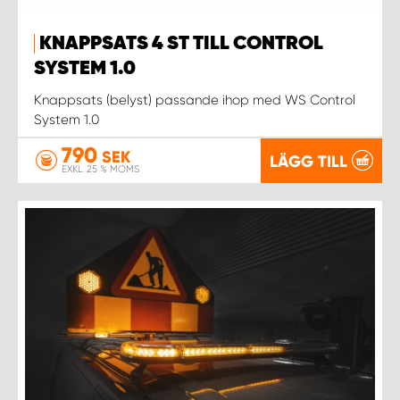
WORK SYSTEM NORRKÖPING
KNAPPSATS 4 ST TILL CONTROL
WORK SYSTEM SKELLEFTEÅ
SYSTEM 1.0
Knappsats (belyst) passande ihop med WS Control
WORK SYSTEM SKÖVDE
System 1.0
WORK SYSTEM STAFFANSTORP
790
SEK
LÄGG TILL
EXKL. 25 % MOMS
WORK SYSTEM STOCKHOLM NORR
WORK SYSTEM STOCKHOLM SYD
WORK SYSTEM SUNDSVALL
WORK SYSTEM TRESTAD
WORK SYSTEM UMEÅ