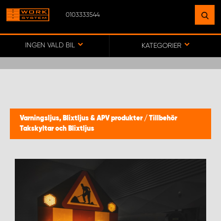
0103333544
HITTA EN ANLÄGGNING
NÄRA DIG
INGEN VALD BIL
KATEGORIER
GÅ TILL KARTA
WORK SYSTEM SVERIGE
Varningsljus, Blixtljus & APV produkter
/
Tillbehör
Takskyltar och Blixtljus
WORK SYSTEM BORÅS
WORK SYSTEM FALUN
WORK SYSTEM GÖTEBORG ARÖD