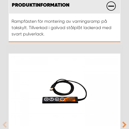
PRODUKTINFORMATION
WORK SYSTEM UPPSALA
Rampfästen för montering av varningsramp på
takskylt. Tillverkad i galvad stålplåt lackerad med
WORK SYSTEM VARBERG
svart pulverlack.
WORK SYSTEM VÄRNAMO
WORK SYSTEM VÄSTERÅS
WORK SYSTEM VÄXJÖ
WORK SYSTEM ÖREBRO
WORK SYSTEM ÖSTERSUND