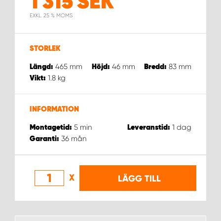
1 315
SEK
WORK SYSTEM NORRKÖPING
EXKL. 25 % MOMS
WORK SYSTEM SKELLEFTEÅ
STORLEK
WORK SYSTEM SKÖVDE
465
mm
46
mm
83
mm
Längd:
Höjd:
Bredd:
1.8
kg
Vikt:
WORK SYSTEM STAFFANSTORP
WORK SYSTEM STOCKHOLM NORR
INFORMATION
5
min
1
dag
Montagetid:
Leveranstid:
WORK SYSTEM STOCKHOLM SYD
36
mån
Garanti:
WORK SYSTEM SUNDSVALL
X
LÄGG TILL
WORK SYSTEM TRESTAD
WORK SYSTEM UMEÅ