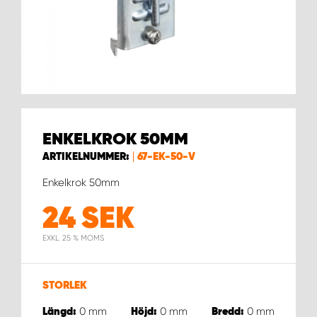
WORK SYSTEM HELSINGBORG
WORK SYSTEM JÖNKÖPING
WORK SYSTEM KALMAR
WORK SYSTEM KARLSTAD
ENKELKROK 50MM
ARTIKELNUMMER:
67-EK-50-V
WORK SYSTEM KIRUNA
Enkelkrok 50mm
WORK SYSTEM KRISTIANSTAD
24
SEK
EXKL. 25 % MOMS
WORK SYSTEM LINKÖPING
WORK SYSTEM LULEÅ
STORLEK
0
mm
0
mm
0
mm
Längd:
Höjd:
Bredd: