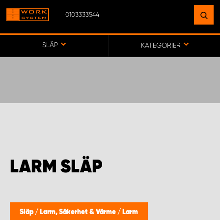
0103333544
HITTA EN ANLÄGGNING
NÄRA DIG
SLÄP
KATEGORIER
GÅ TILL KARTA
WORK SYSTEM SVERIGE
WORK SYSTEM BORÅS
LARM SLÄP
WORK SYSTEM FALUN
WORK SYSTEM GÖTEBORG ARÖD
Släp
/
Larm, Säkerhet & Värme
/
Larm