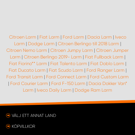
Citroen Larm
|
Fiat Larm
|
Ford Larm
|
Dacia Larm
|
Iveco
Larm
|
Dodge Larm
|
Citroen Berlingo till 2018 Larm
|
Citroen Nemo Larm
|
Citroen Jumpy Larm
|
Citroen Jumper
Larm
|
Citroen Berlingo 2019- Larm
|
Fiat Fullback Larm
|
Fiat Fiorino** Larm
|
Fiat Talento Larm
|
Fiat Doblo Larm
|
Fiat Ducato Larm
|
Fiat Scudo Larm
|
Ford Ranger Larm
|
Ford Transit Larm
|
Ford Connect Larm
|
Ford Custom Larm
|
Ford Courier Larm
|
Ford F-150 Larm
|
Dacia Dokker Van*
Larm
|
Iveco Daily Larm
|
Dodge Ram Larm
VÄLJ ETT ANNAT LAND
KÖPVILLKOR