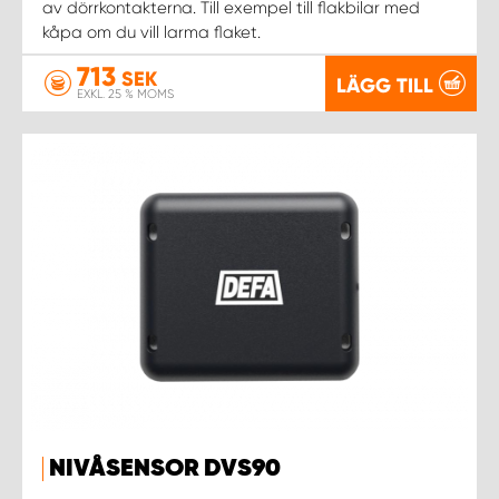
av dörrkontakterna. Till exempel till flakbilar med
kåpa om du vill larma flaket.
WORK SYSTEM UPPSALA
713
SEK
LÄGG TILL
EXKL. 25 % MOMS
WORK SYSTEM VARBERG
WORK SYSTEM VÄRNAMO
WORK SYSTEM VÄSTERÅS
WORK SYSTEM VÄXJÖ
WORK SYSTEM ÖREBRO
WORK SYSTEM ÖSTERSUND
NIVÅSENSOR DVS90