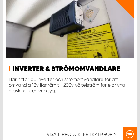
WORK SYSTEM NORRKÖPING
WORK SYSTEM SKELLEFTEÅ
WORK SYSTEM SKÖVDE
WORK SYSTEM STAFFANSTORP
INVERTER & STRÖMOMVANDLARE
WORK SYSTEM STOCKHOLM NORR
Här hittar du Inverter och strömomvandlare för att
omvandla 12v likström till 230v växelström för eldrivna
WORK SYSTEM STOCKHOLM SYD
maskiner och verktyg.
WORK SYSTEM SUNDSVALL
WORK SYSTEM TRESTAD
VISA
11 PRODUKTER
I KATEGORIN
WORK SYSTEM UMEÅ