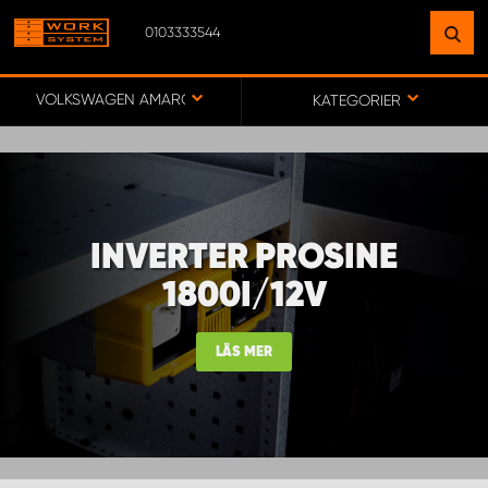
0103333544
HITTA EN ANLÄGGNING
NÄRA DIG
VOLKSWAGEN AMAROK
KATEGORIER
GÅ TILL KARTA
INVERTER PROSINE
WORK SYSTEM SVERIGE
1800I/12V
WORK SYSTEM BORÅS
LÄS MER
WORK SYSTEM FALUN
WORK SYSTEM GÖTEBORG ARÖD