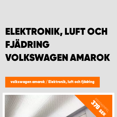
WORK SYSTEM HELSINGBORG
WORK SYSTEM JÖNKÖPING
ELEKTRONIK, LUFT OCH
WORK SYSTEM KALMAR
FJÄDRING
WORK SYSTEM KARLSTAD
VOLKSWAGEN AMAROK
WORK SYSTEM KIRUNA
WORK SYSTEM KRISTIANSTAD
volkswagen amarok
/
Elektronik, luft och fjädring
WORK SYSTEM LINKÖPING
PRISEXEMPEL
378
WORK SYSTEM LULEÅ
SEK