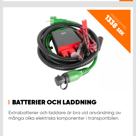
WORK SYSTEM UPPSALA
PRISEXEMPEL
1338
SEK
WORK SYSTEM VARBERG
WORK SYSTEM VÄRNAMO
WORK SYSTEM VÄSTERÅS
WORK SYSTEM VÄXJÖ
WORK SYSTEM ÖREBRO
BATTERIER OCH LADDNING
Extrabatterier och laddare är bra vid användning av
WORK SYSTEM ÖSTERSUND
många olika elektriska komponenter i transportbilen.