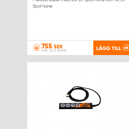
3pol hane
755
SEK
LÄGG TILL
EXKL. 25 % MOMS