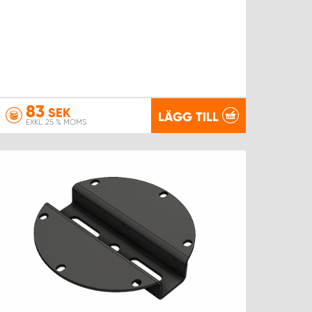
83
SEK
LÄGG TILL
EXKL. 25 % MOMS