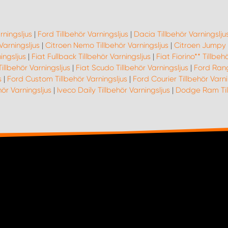
rningsljus
|
Ford Tillbehör Varningsljus
|
Dacia Tillbehör Varningslju
 Varningsljus
|
Citroen Nemo Tillbehör Varningsljus
|
Citroen Jumpy T
ingsljus
|
Fiat Fullback Tillbehör Varningsljus
|
Fiat Fiorino** Tillbeh
illbehör Varningsljus
|
Fiat Scudo Tillbehör Varningsljus
|
Ford Rang
s
|
Ford Custom Tillbehör Varningsljus
|
Ford Courier Tillbehör Varni
ör Varningsljus
|
Iveco Daily Tillbehör Varningsljus
|
Dodge Ram Till