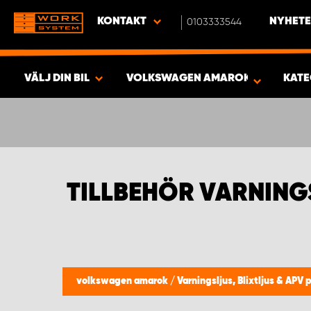
KONTAKT
0103333544
NYHETE
VÄLJ DIN BIL
VOLKSWAGEN AMAROK
KATE
SÖK & VISA RESULTAT -
376
PRODUKTER
TILLBEHÖR VARNIN
volkswagen amarok
/
Varningsljus, Blixtljus & APV