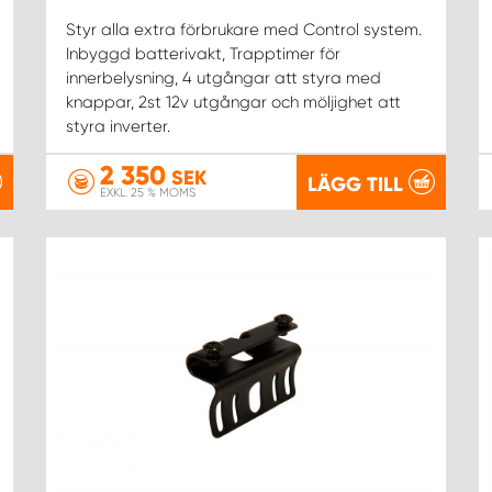
Styr alla extra förbrukare med Control system.
Inbyggd batterivakt, Trapptimer för
innerbelysning, 4 utgångar att styra med
knappar, 2st 12v utgångar och möljighet att
styra inverter.
2 350
SEK
LÄGG TILL
EXKL. 25 % MOMS