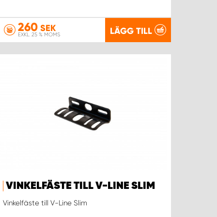
260
SEK
LÄGG TILL
EXKL. 25 % MOMS
VINKELFÄSTE TILL V-LINE SLIM
Vinkelfäste till V-Line Slim