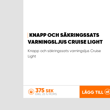
KNAPP OCH SÄKRINGSSATS
VARNINGSLJUS CRUISE LIGHT
Knapp och säkringssats varningsljus Cruise
Light
375
SEK
LÄGG TILL
EXKL. 25 % MOMS