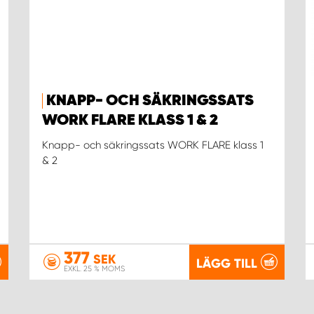
KNAPP- OCH SÄKRINGSSATS
WORK FLARE KLASS 1 & 2
Knapp- och säkringssats WORK FLARE klass 1
& 2
377
SEK
LÄGG TILL
EXKL. 25 % MOMS