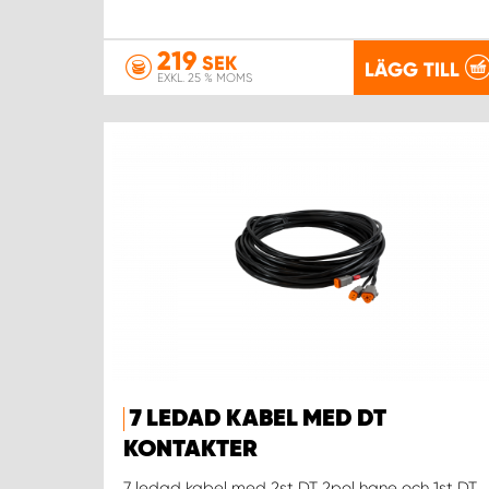
219
SEK
LÄGG TILL
EXKL. 25 % MOMS
7 LEDAD KABEL MED DT
KONTAKTER
7 ledad kabel med 2st DT 2pol hane och 1st DT