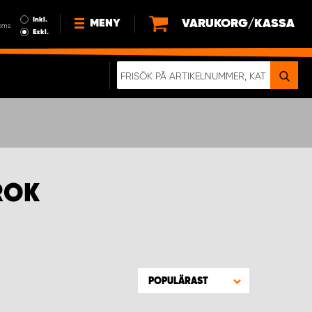
Inkl.
VARUKORG/KASSA
MENY
oms
Exkl.
NYHETER
OM OSS
HÅLLBARHET
KÖPVILLKOR
LEDIGA JOBB
ROK
ETT RIKTIGT KROCKTEST
POPULÄRAST