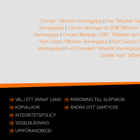
Citroen Tillbehör Varningsljus
|
Fiat Tillbehör Va
Varningsljus
|
Citroen Berlingo till 2018 Tillbehör
Varningsljus
|
Citroen Berlingo 2019- Tillbehör Varn
Fiat Doblo Tillbehör Varningsljus
|
Fiat Ducato T
Varningsljus
|
Ford Connect Tillbehör Varningslju
Dokker Van* Tillbeh
VÄLJ ETT ANNAT LAND
INREDNING TILL SLÄPVAGN
KÖPVILLKOR
ÄNDRA DITT SAMTYCKE
INTEGRITETSPOLICY
VISSELBLÅSNING
UPPFÖRANDEKOD