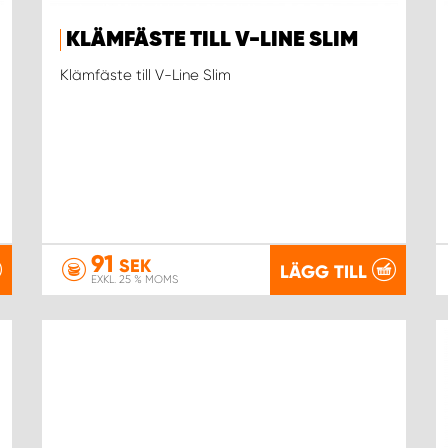
KLÄMFÄSTE TILL V-LINE SLIM
Klämfäste till V-Line Slim
91
SEK
LÄGG TILL
EXKL. 25 % MOMS