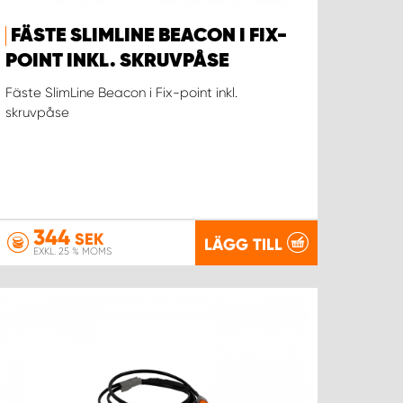
FÄSTE SLIMLINE BEACON I FIX-
POINT INKL. SKRUVPÅSE
Fäste SlimLine Beacon i Fix-point inkl.
skruvpåse
344
SEK
LÄGG TILL
EXKL. 25 % MOMS