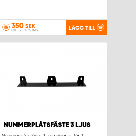
350
SEK
LÄGG TILL
EXKL. 25 % MOMS
NUMMERPLÅTSFÄSTE 3 LJUS
Nummerplåtsfäste 3 ljus universal för 3