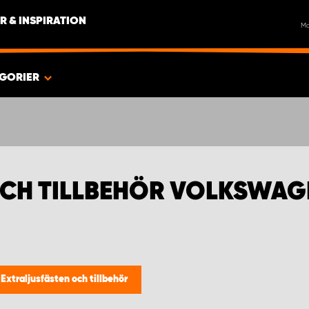
R & INSPIRATION
M
GORIER
OCH TILLBEHÖR VOLKSWA
/
Extraljusfästen och tillbehör