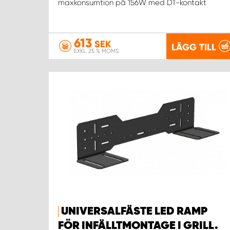
maxkonsumtion på 156W med DT-kontakt
613
SEK
LÄGG TILL
EXKL. 25 % MOMS
UNIVERSALFÄSTE LED RAMP
FÖR INFÄLLTMONTAGE I GRILL.