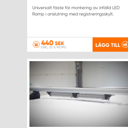
Universalt fäste för montering av infälld LED
Ramp i anslutning med registreringsskylt.
440
SEK
LÄGG TILL
EXKL. 25 % MOMS