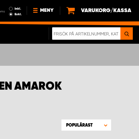
Inkl.
VARUKORG/KASSA
MENY
oms
Exkl.
NYHETER
OM OSS
HÅLLBARHET
KÖPVILLKOR
LEDIGA JOBB
GEN AMAROK
ETT RIKTIGT KROCKTEST
POPULÄRAST