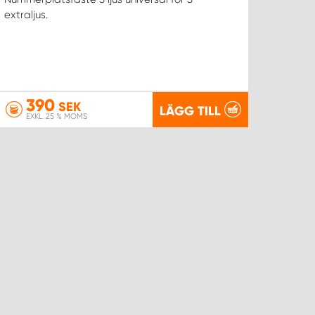
extraljus.
390
SEK
LÄGG TILL
EXKL. 25 % MOMS