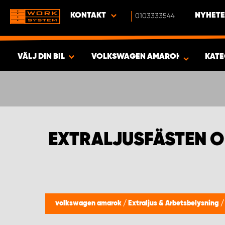
KONTAKT
0103333544
NYHETE
VÄLJ DIN BIL
VOLKSWAGEN AMAROK
KATE
SÖK & VISA RESULTAT -
376
PRODUKTER
EXTRALJUSFÄSTEN 
volkswagen amarok
/
Extraljus & Arbetsbelysning