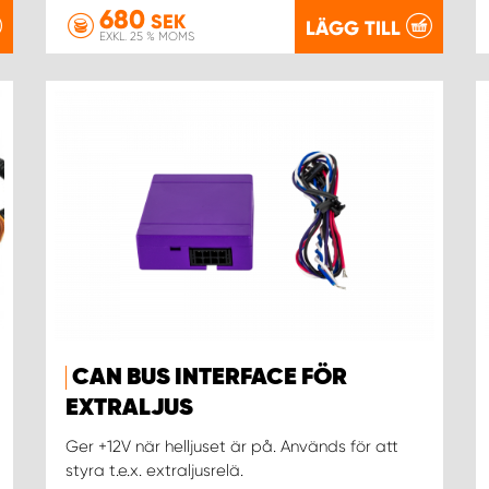
680
SEK
LÄGG TILL
EXKL. 25 % MOMS
CAN BUS INTERFACE FÖR
EXTRALJUS
Ger +12V när helljuset är på. Används för att
styra t.e.x. extraljusrelä.