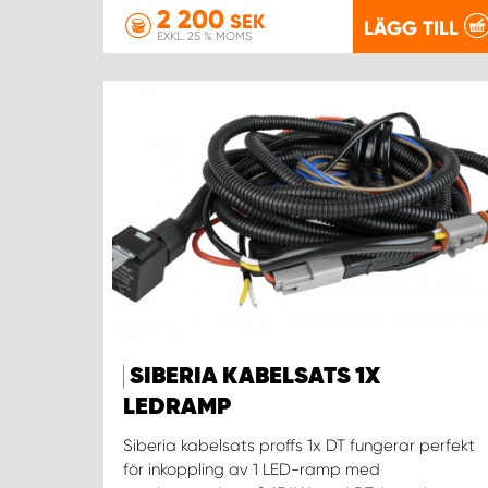
2 200
SEK
LÄGG TILL
EXKL. 25 % MOMS
SIBERIA KABELSATS 1X
LEDRAMP
Siberia kabelsats proffs 1x DT fungerar perfekt
för inkoppling av 1 LED-ramp med