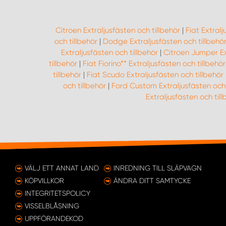
Citroen Extraljusfästen och tillbehör
|
Fiat Extralj
och tillbehör
|
Dodge Extraljusfästen och tillbehö
Extraljusfästen och tillbehör
|
Citroen Jumper Ex
tillbehör
|
Fiat Fiorino** Extraljusfästen och tillbehör
tillbehör
|
Fiat Scudo Extraljusfästen och tillbehör
och tillbehör
|
Ford Custom Extraljusfästen och 
Extraljusfästen och till
VÄLJ ETT ANNAT LAND
INREDNING TILL SLÄPVAGN
KÖPVILLKOR
ÄNDRA DITT SAMTYCKE
INTEGRITETSPOLICY
VISSELBLÅSNING
UPPFÖRANDEKOD