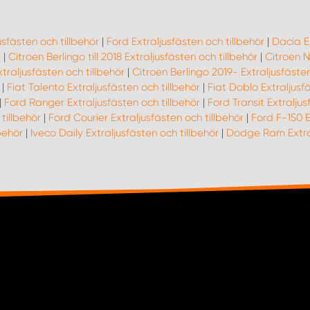
usfästen och tillbehör
|
Ford Extraljusfästen och tillbehör
|
Dacia Ex
r
|
Citroen Berlingo till 2018 Extraljusfästen och tillbehör
|
Citroen N
traljusfästen och tillbehör
|
Citroen Berlingo 2019- Extraljusfästen
|
Fiat Talento Extraljusfästen och tillbehör
|
Fiat Doblo Extraljusfä
|
Ford Ranger Extraljusfästen och tillbehör
|
Ford Transit Extraljus
tillbehör
|
Ford Courier Extraljusfästen och tillbehör
|
Ford F-150 E
behör
|
Iveco Daily Extraljusfästen och tillbehör
|
Dodge Ram Extral