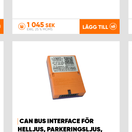
1 045
SEK
LÄGG TILL
EXKL. 25 % MOMS
CAN BUS INTERFACE FÖR
HELLJUS, PARKERINGSLJUS,