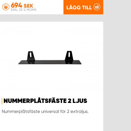
694
SEK
LÄGG TILL
EXKL. 25 % MOMS
NUMMERPLÅTSFÄSTE 2 LJUS
Nummerplåtsfäste universal för 2 extraljus.