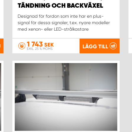
TÄNDNING OCH BACKVÄXEL
Designad för fordon som inte har en plus-
signal för dessa signaler, t.ex. nyare modeller
med xenon- eller LED-strålkastare
1 743
SEK
LÄGG TILL
EXKL. 25 % MOMS