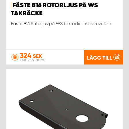
FÄSTE B16 ROTORLJUS PÅ WS
TAKRÄCKE
Fäste B16 Rotorljus på WS takräcke inkl. skruvpåse
324
SEK
LÄGG TILL
EXKL. 25 % MOMS