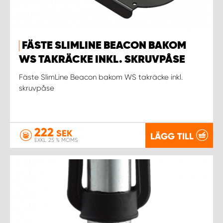
FÄSTE SLIMLINE BEACON BAKOM
WS TAKRÄCKE INKL. SKRUVPÅSE
Fäste SlimLine Beacon bakom WS takräcke inkl.
skruvpåse
222
SEK
LÄGG TILL
EXKL. 25 % MOMS