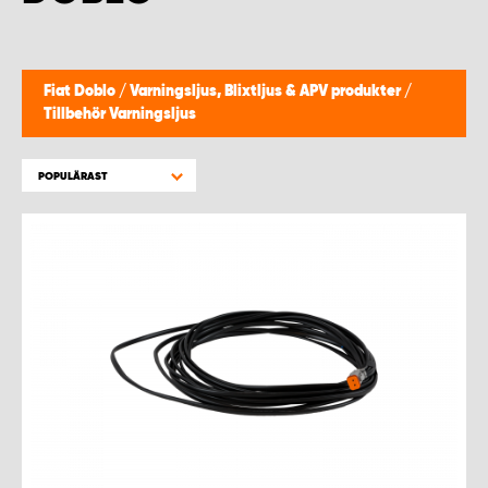
WORK SYSTEM HELSINGBORG
WORK SYSTEM JÖNKÖPING
Fiat Doblo
/
Varningsljus, Blixtljus & APV produkter
/
Tillbehör Varningsljus
WORK SYSTEM KALMAR
POPULÄRAST
WORK SYSTEM KARLSTAD
WORK SYSTEM KIRUNA
WORK SYSTEM KRISTIANSTAD
WORK SYSTEM LINKÖPING
WORK SYSTEM LULEÅ