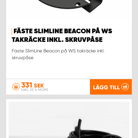
FÄSTE SLIMLINE BEACON PÅ WS
TAKRÄCKE INKL. SKRUVPÅSE
Fäste SlimLine Beacon på WS takräcke inkl.
skruvpåse
331
SEK
LÄGG TILL
EXKL. 25 % MOMS