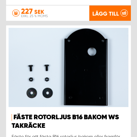
227
SEK
LÄGG TILL
EXKL. 25 % MOMS
FÄSTE ROTORLJUS B16 BAKOM WS
TAKRÄCKE
Fäste för att fästa B16 rotorljus bakom eller framför