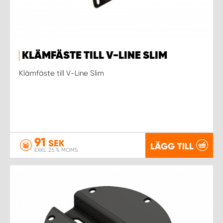
KLÄMFÄSTE TILL V-LINE SLIM
Klämfäste till V-Line Slim
91
SEK
LÄGG TILL
EXKL. 25 % MOMS