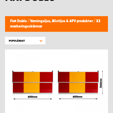
WORK SYSTEM HELSINGBORG
WORK SYSTEM JÖNKÖPING
Fiat Doblo
/
Varningsljus, Blixtljus & APV produkter
/
X2
markeringsskärmar
WORK SYSTEM KALMAR
POPULÄRAST
WORK SYSTEM KARLSTAD
WORK SYSTEM KIRUNA
WORK SYSTEM KRISTIANSTAD
WORK SYSTEM LINKÖPING
WORK SYSTEM LULEÅ