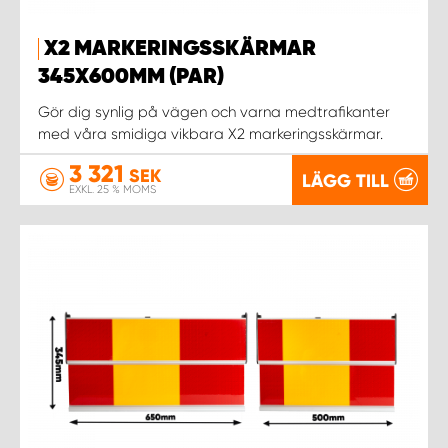
WORK SYSTEM NORRKÖPING
X2 MARKERINGSSKÄRMAR
WORK SYSTEM SKELLEFTEÅ
345X600MM (PAR)
Gör dig synlig på vägen och varna medtrafikanter
WORK SYSTEM SKÖVDE
med våra smidiga vikbara X2 markeringsskärmar.
WORK SYSTEM STAFFANSTORP
3 321
SEK
LÄGG TILL
EXKL. 25 % MOMS
WORK SYSTEM STOCKHOLM NORR
WORK SYSTEM STOCKHOLM SYD
WORK SYSTEM SUNDSVALL
WORK SYSTEM TRESTAD
WORK SYSTEM UMEÅ