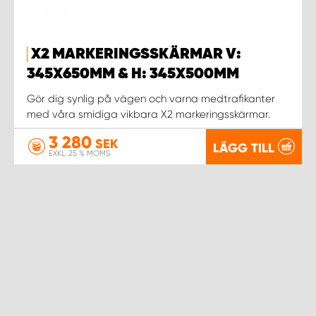
WORK SYSTEM UPPSALA
X2 MARKERINGSSKÄRMAR V:
345X650MM & H: 345X500MM
WORK SYSTEM VARBERG
Gör dig synlig på vägen och varna medtrafikanter
WORK SYSTEM VÄRNAMO
med våra smidiga vikbara X2 markeringsskärmar.
3 280
SEK
LÄGG TILL
WORK SYSTEM VÄSTERÅS
EXKL. 25 % MOMS
WORK SYSTEM VÄXJÖ
WORK SYSTEM ÖREBRO
WORK SYSTEM ÖSTERSUND