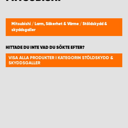
WORK SYSTEM HELSINGBORG
WORK SYSTEM JÖNKÖPING
Mitsubishi
/
Larm, Säkerhet & Värme
/
Stöldskydd &
skyddsgaller
WORK SYSTEM KALMAR
HITTADE DU INTE VAD DU SÖKTE EFTER?
WORK SYSTEM KARLSTAD
VISA ALLA PRODUKTER I KATEGORIN STÖLDSKYDD &
SKYDDSGALLER
WORK SYSTEM KIRUNA
WORK SYSTEM KRISTIANSTAD
WORK SYSTEM LINKÖPING
WORK SYSTEM LULEÅ