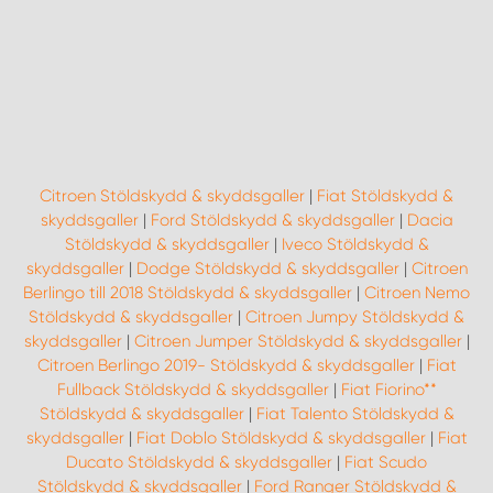
WORK SYSTEM NORRKÖPING
WORK SYSTEM SKELLEFTEÅ
WORK SYSTEM SKÖVDE
WORK SYSTEM STAFFANSTORP
Citroen Stöldskydd & skyddsgaller
|
Fiat Stöldskydd &
skyddsgaller
|
Ford Stöldskydd & skyddsgaller
|
Dacia
WORK SYSTEM STOCKHOLM NORR
Stöldskydd & skyddsgaller
|
Iveco Stöldskydd &
skyddsgaller
|
Dodge Stöldskydd & skyddsgaller
|
Citroen
Berlingo till 2018 Stöldskydd & skyddsgaller
|
Citroen Nemo
WORK SYSTEM STOCKHOLM SYD
Stöldskydd & skyddsgaller
|
Citroen Jumpy Stöldskydd &
skyddsgaller
|
Citroen Jumper Stöldskydd & skyddsgaller
|
WORK SYSTEM SUNDSVALL
Citroen Berlingo 2019- Stöldskydd & skyddsgaller
|
Fiat
Fullback Stöldskydd & skyddsgaller
|
Fiat Fiorino**
Stöldskydd & skyddsgaller
|
Fiat Talento Stöldskydd &
WORK SYSTEM TRESTAD
skyddsgaller
|
Fiat Doblo Stöldskydd & skyddsgaller
|
Fiat
Ducato Stöldskydd & skyddsgaller
|
Fiat Scudo
WORK SYSTEM UMEÅ
Stöldskydd & skyddsgaller
|
Ford Ranger Stöldskydd &