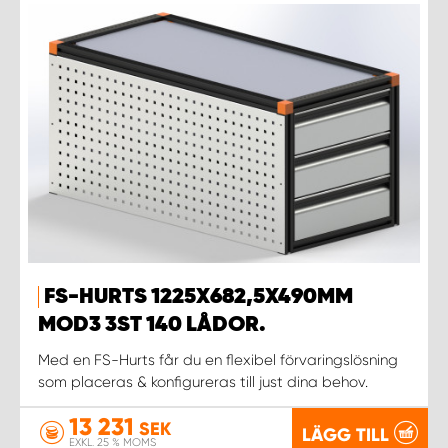
FS-HURTS 1225X682,5X490MM
MOD3 3ST 140 LÅDOR.
Med en FS-Hurts får du en flexibel förvaringslösning
som placeras & konfigureras till just dina behov.
13 231
SEK
LÄGG TILL
EXKL. 25 % MOMS