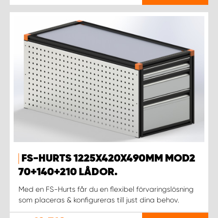
FS-HURTS 1225X420X490MM MOD2
70+140+210 LÅDOR.
Med en FS-Hurts får du en flexibel förvaringslösning
som placeras & konfigureras till just dina behov.