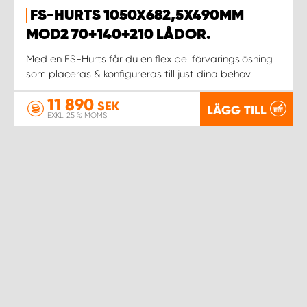
FS-HURTS 1050X682,5X490MM
MOD2 70+140+210 LÅDOR.
Med en FS-Hurts får du en flexibel förvaringslösning
som placeras & konfigureras till just dina behov.
11 890
SEK
LÄGG TILL
EXKL. 25 % MOMS