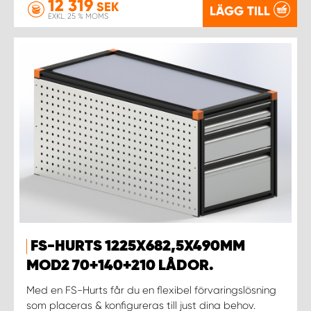
12 319
SEK
LÄGG TILL
EXKL. 25 % MOMS
FS-HURTS 1225X682,5X490MM
MOD2 70+140+210 LÅDOR.
Med en FS-Hurts får du en flexibel förvaringslösning
som placeras & konfigureras till just dina behov.