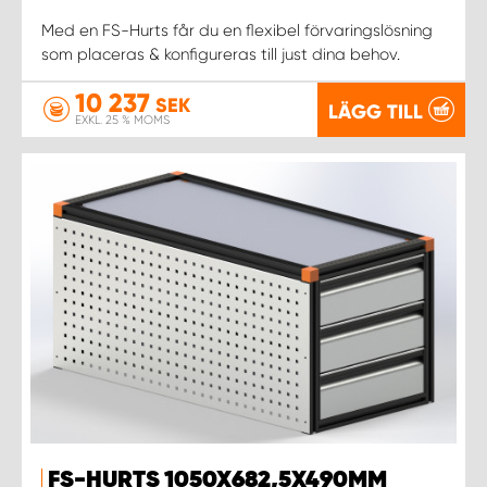
Med en FS-Hurts får du en flexibel förvaringslösning
som placeras & konfigureras till just dina behov.
10 237
SEK
LÄGG TILL
EXKL. 25 % MOMS
FS-HURTS 1050X682,5X490MM