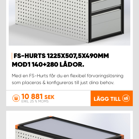
FS-HURTS 1225X507,5X490MM
MOD1 140+280 LÅDOR.
Med en FS-Hurts får du en flexibel förvaringslösning
som placeras & konfigureras till just dina behov.
10 881
SEK
LÄGG TILL
EXKL. 25 % MOMS