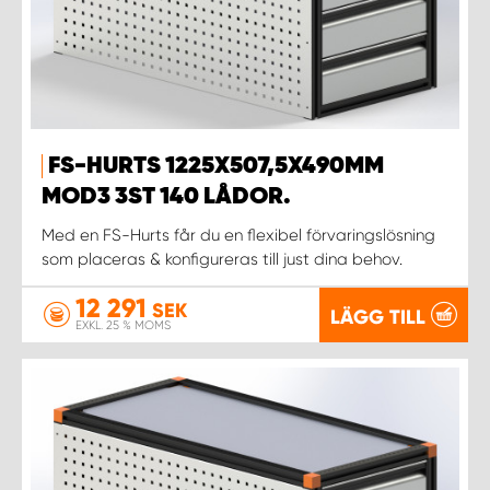
FS-HURTS 1225X507,5X490MM
MOD3 3ST 140 LÅDOR.
Med en FS-Hurts får du en flexibel förvaringslösning
som placeras & konfigureras till just dina behov.
12 291
SEK
LÄGG TILL
EXKL. 25 % MOMS