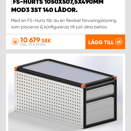
FS-HURTS 1050X507,5X490MM
MOD3 3ST 140 LÅDOR.
WORK SYSTEM UPPSALA
Med en FS-Hurts får du en flexibel förvaringslösning
som placeras & konfigureras till just dina behov.
WORK SYSTEM VARBERG
10 679
SEK
LÄGG TILL
EXKL. 25 % MOMS
WORK SYSTEM VÄRNAMO
WORK SYSTEM VÄSTERÅS
WORK SYSTEM VÄXJÖ
WORK SYSTEM ÖREBRO
WORK SYSTEM ÖSTERSUND