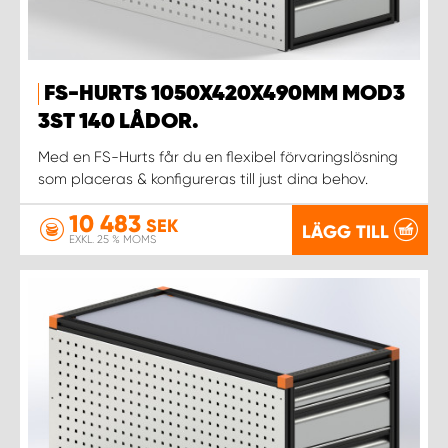
FS-HURTS 1050X420X490MM MOD3
3ST 140 LÅDOR.
Med en FS-Hurts får du en flexibel förvaringslösning
som placeras & konfigureras till just dina behov.
10 483
SEK
LÄGG TILL
EXKL. 25 % MOMS