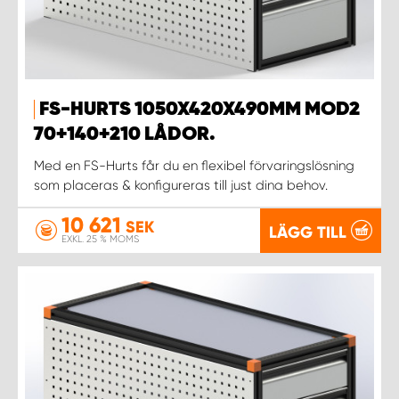
FS-HURTS 1050X420X490MM MOD2
70+140+210 LÅDOR.
Med en FS-Hurts får du en flexibel förvaringslösning
som placeras & konfigureras till just dina behov.
10 621
SEK
LÄGG TILL
EXKL. 25 % MOMS