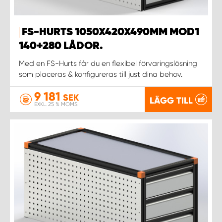
FS-HURTS 1050X420X490MM MOD1
140+280 LÅDOR.
Med en FS-Hurts får du en flexibel förvaringslösning
som placeras & konfigureras till just dina behov.
9 181
SEK
LÄGG TILL
EXKL. 25 % MOMS