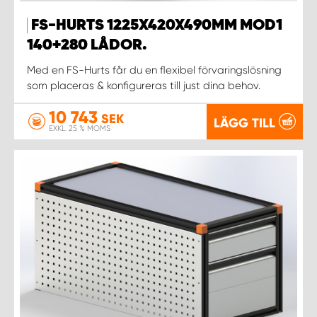
FS-HURTS 1225X420X490MM MOD1
140+280 LÅDOR.
Med en FS-Hurts får du en flexibel förvaringslösning
som placeras & konfigureras till just dina behov.
10 743
SEK
LÄGG TILL
EXKL. 25 % MOMS