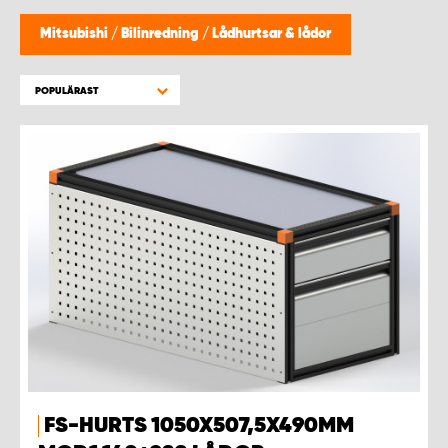
WORK SYSTEM HELSINGBORG
Mitsubishi
/
Bilinredning
/
Lådhurtsar & lådor
WORK SYSTEM JÖNKÖPING
POPULÄRAST
WORK SYSTEM KALMAR
WORK SYSTEM KARLSTAD
WORK SYSTEM KIRUNA
WORK SYSTEM KRISTIANSTAD
WORK SYSTEM LINKÖPING
WORK SYSTEM LULEÅ
FS-HURTS 1050X507,5X490MM