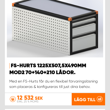
FS-HURTS 1225X507,5X490MM
MOD2 70+140+210 LÅDOR.
Med en FS-Hurts får du en flexibel förvaringslösning
som placeras & konfigureras till just dina behov.
12 532
SEK
LÄGG TILL
EXKL. 25 % MOMS