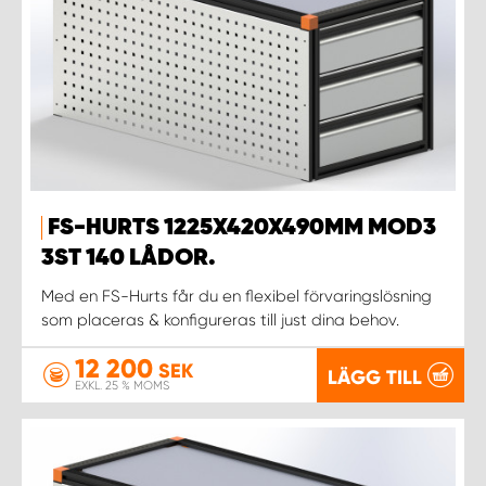
FS-HURTS 1225X420X490MM MOD3
3ST 140 LÅDOR.
Med en FS-Hurts får du en flexibel förvaringslösning
som placeras & konfigureras till just dina behov.
12 200
SEK
LÄGG TILL
EXKL. 25 % MOMS