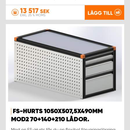
13 517
SEK
LÄGG TILL
EXKL. 25 % MOMS
FS-HURTS 1050X507,5X490MM
MOD2 70+140+210 LÅDOR.
Med en FS-Hurts får du en flexibel förvaringslösning