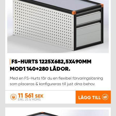
FS-HURTS 1225X682,5X490MM
MOD1 140+280 LÅDOR.
Med en FS-Hurts får du en flexibel förvaringslösning
som placeras & konfigureras till just dina behov.
11 561
SEK
LÄGG TILL
EXKL. 25 % MOMS