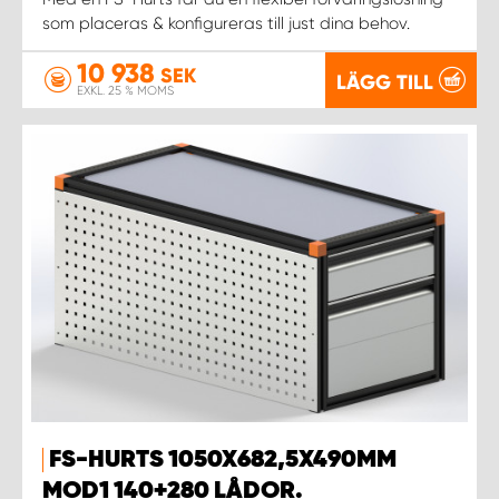
som placeras & konfigureras till just dina behov.
10 938
SEK
LÄGG TILL
EXKL. 25 % MOMS
FS-HURTS 1050X682,5X490MM
MOD1 140+280 LÅDOR.