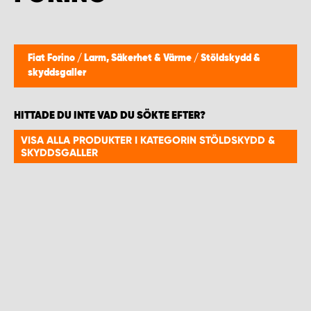
WORK SYSTEM HELSINGBORG
WORK SYSTEM JÖNKÖPING
Fiat Forino
/
Larm, Säkerhet & Värme
/
Stöldskydd &
skyddsgaller
WORK SYSTEM KALMAR
HITTADE DU INTE VAD DU SÖKTE EFTER?
WORK SYSTEM KARLSTAD
VISA ALLA PRODUKTER I KATEGORIN STÖLDSKYDD &
SKYDDSGALLER
WORK SYSTEM KIRUNA
WORK SYSTEM KRISTIANSTAD
WORK SYSTEM LINKÖPING
WORK SYSTEM LULEÅ