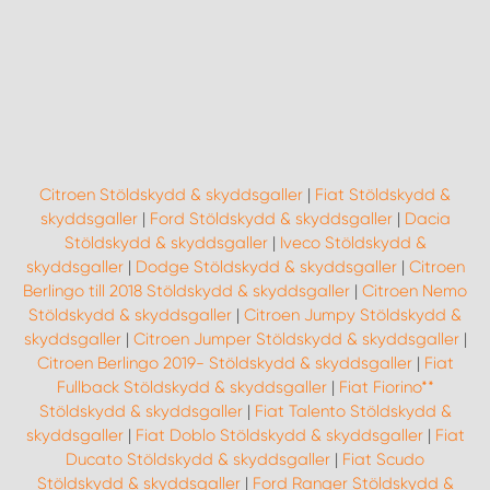
WORK SYSTEM NORRKÖPING
WORK SYSTEM SKELLEFTEÅ
WORK SYSTEM SKÖVDE
WORK SYSTEM STAFFANSTORP
Citroen Stöldskydd & skyddsgaller
|
Fiat Stöldskydd &
skyddsgaller
|
Ford Stöldskydd & skyddsgaller
|
Dacia
WORK SYSTEM STOCKHOLM NORR
Stöldskydd & skyddsgaller
|
Iveco Stöldskydd &
skyddsgaller
|
Dodge Stöldskydd & skyddsgaller
|
Citroen
Berlingo till 2018 Stöldskydd & skyddsgaller
|
Citroen Nemo
WORK SYSTEM STOCKHOLM SYD
Stöldskydd & skyddsgaller
|
Citroen Jumpy Stöldskydd &
skyddsgaller
|
Citroen Jumper Stöldskydd & skyddsgaller
|
WORK SYSTEM SUNDSVALL
Citroen Berlingo 2019- Stöldskydd & skyddsgaller
|
Fiat
Fullback Stöldskydd & skyddsgaller
|
Fiat Fiorino**
Stöldskydd & skyddsgaller
|
Fiat Talento Stöldskydd &
WORK SYSTEM TRESTAD
skyddsgaller
|
Fiat Doblo Stöldskydd & skyddsgaller
|
Fiat
Ducato Stöldskydd & skyddsgaller
|
Fiat Scudo
WORK SYSTEM UMEÅ
Stöldskydd & skyddsgaller
|
Ford Ranger Stöldskydd &