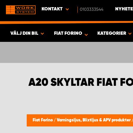
KONTAKT
0103333544
NYHETE
VÄLJ DIN BIL
FIAT FORINO
KATEGORIER
SÖK & VISA RESULTAT -
377
PRODUKTER
A20 SKYLTAR FIAT F
Fiat Forino
/
Varningsljus, Blixtljus & APV produkter