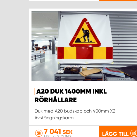
A20 DUK 1400MM INKL
RÖRHÅLLARE
Duk med A20 budskap och 400mm X2
Avstängningskärm.
7 041
SEK
LÄGG TILL
EXKL. 25 % MOMS