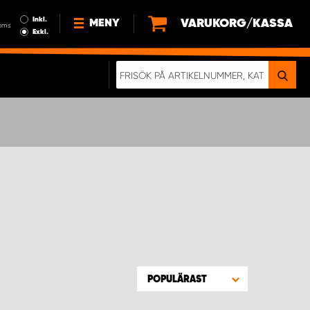
Inkl.
VARUKORG/KASSA
MENY
oms
Exkl.
NYHETER
OM OSS
HÅLLBARHET
KÖPVILLKOR
LEDIGA JOBB
ETT RIKTIGT KROCKTEST
POPULÄRAST