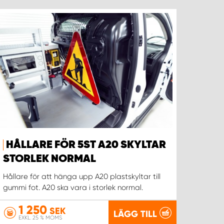
HÅLLARE FÖR 5ST A20 SKYLTAR
STORLEK NORMAL
Hållare för att hänga upp A20 plastskyltar till
gummi fot. A20 ska vara i storlek normal.
1 250
SEK
LÄGG TILL
EXKL. 25 % MOMS