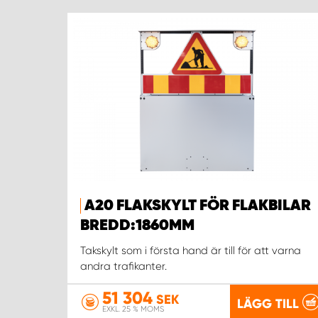
A20 FLAKSKYLT FÖR FLAKBILAR
BREDD:1860MM
Takskylt som i första hand är till för att varna
andra trafikanter.
51 304
SEK
LÄGG TILL
EXKL. 25 % MOMS