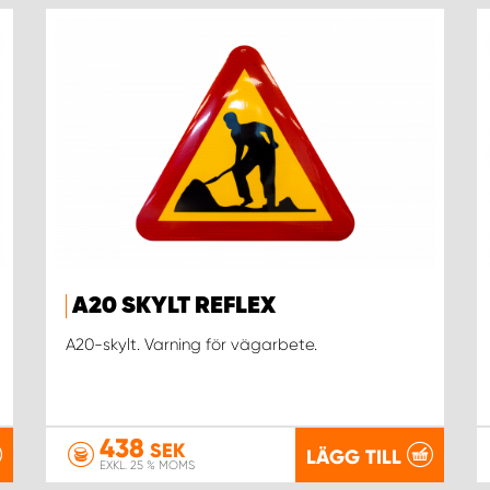
A20 SKYLT REFLEX
A20-skylt. Varning för vägarbete.
438
SEK
LÄGG TILL
EXKL. 25 % MOMS