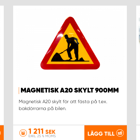
MAGNETISK A20 SKYLT 900MM
Magnetisk A20 skylt för att fästa på t.ex.
bakdörrarna på bilen.
1 211
SEK
LÄGG TILL
EXKL. 25 % MOMS