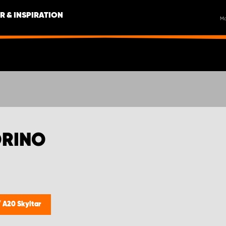
R & INSPIRATION
M
ORINO
/
A20 Skyltar