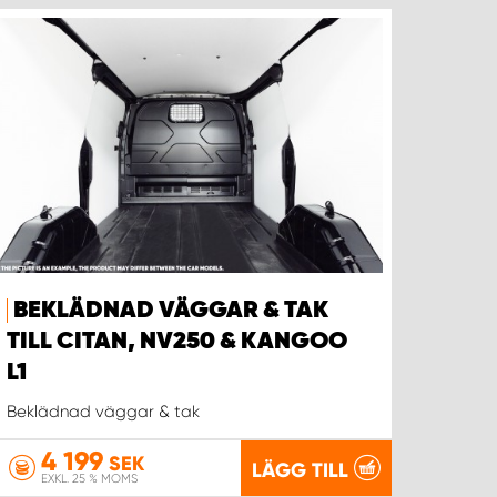
BEKLÄDNAD VÄGGAR & TAK
TILL CITAN, NV250 & KANGOO
L1
Beklädnad väggar & tak
4 199
SEK
LÄGG TILL
EXKL. 25 % MOMS