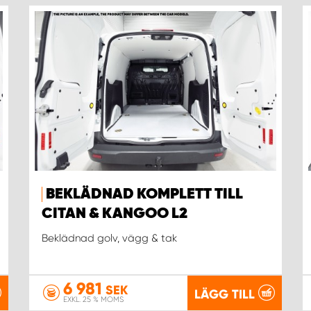
BEKLÄDNAD KOMPLETT TILL
CITAN & KANGOO L2
Beklädnad golv, vägg & tak
6 981
SEK
LÄGG TILL
EXKL. 25 % MOMS