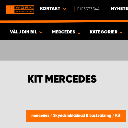
KONTAKT
0103333544
NYHETE
VÄLJ DIN BIL
MERCEDES
KATEGORIER
SÖK & VISA RESULTAT -
591
PRODUKTER
KIT MERCEDES
mercedes
/
Skyddsinklädnad & Lastsäkring
/
Kit