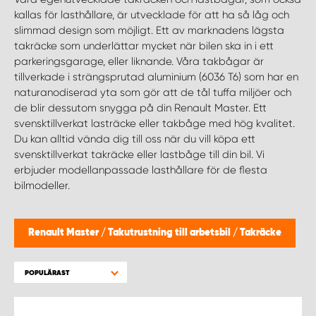
WORK SYSTEM HELSINGBORG
kallas för lasthållare, är utvecklade för att ha så låg och
slimmad design som möjligt. Ett av marknadens lägsta
WORK SYSTEM JÖNKÖPING
takräcke som underlättar mycket när bilen ska in i ett
parkeringsgarage, eller liknande. Våra takbågar är
tillverkade i strängsprutad aluminium (6036 T6) som har en
WORK SYSTEM KALMAR
naturanodiserad yta som gör att de tål tuffa miljöer och
de blir dessutom snygga på din Renault Master. Ett
WORK SYSTEM KARLSTAD
svensktillverkat lasträcke eller takbåge med hög kvalitet.
Du kan alltid vända dig till oss när du vill köpa ett
svensktillverkat takräcke eller lastbåge till din bil. Vi
WORK SYSTEM KIRUNA
erbjuder modellanpassade lasthållare för de flesta
bilmodeller.
WORK SYSTEM KRISTIANSTAD
Renault Master
/
Takutrustning till arbetsbil
/
Takräcke
WORK SYSTEM LINKÖPING
POPULÄRAST
WORK SYSTEM LULEÅ