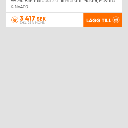
WORK BAR takräcke 2st till Interstar, Master, Movano
& NV400
3 417
SEK
LÄGG TILL
EXKL. 25 % MOMS