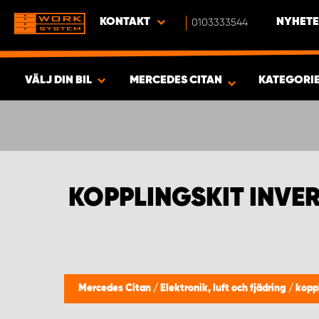
KONTAKT
0103333544
NYHETE
VÄLJ DIN BIL
MERCEDES CITAN
KATEGORI
SÖK & VISA RESULTAT -
463
PRODUKTER
KOPPLINGSKIT INVE
Mercedes Citan
/
Elektronik, luft och fjädring
/
koppl