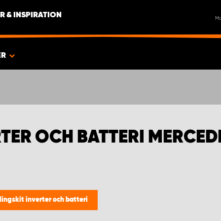
R & INSPIRATION
M
ER
RTER OCH BATTERI MERCED
ingskit inverter och batteri