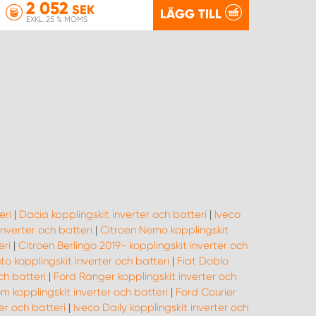
2 052
SEK
LÄGG TILL
EXKL. 25 % MOMS
eri
|
Dacia kopplingskit inverter och batteri
|
Iveco
 inverter och batteri
|
Citroen Nemo kopplingskit
eri
|
Citroen Berlingo 2019- kopplingskit inverter och
to kopplingskit inverter och batteri
|
Fiat Doblo
ch batteri
|
Ford Ranger kopplingskit inverter och
m kopplingskit inverter och batteri
|
Ford Courier
er och batteri
|
Iveco Daily kopplingskit inverter och