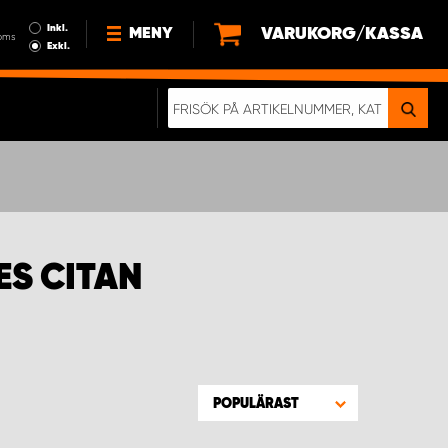
Inkl.
VARUKORG/KASSA
MENY
oms
Exkl.
NYHETER
OM OSS
HÅLLBARHET
KÖPVILLKOR
LEDIGA JOBB
ES CITAN
ETT RIKTIGT KROCKTEST
POPULÄRAST