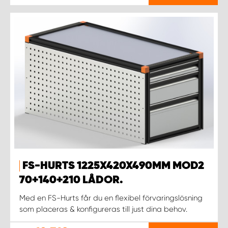
FS-HURTS 1225X420X490MM MOD2
70+140+210 LÅDOR.
Med en FS-Hurts får du en flexibel förvaringslösning
som placeras & konfigureras till just dina behov.