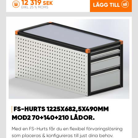
12 319
SEK
LÄGG TILL
EXKL. 25 % MOMS
FS-HURTS 1225X682,5X490MM
MOD2 70+140+210 LÅDOR.
Med en FS-Hurts får du en flexibel förvaringslösning
som placeras & konfigureras till just dina behov.