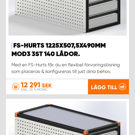
FS-HURTS 1225X507,5X490MM
MOD3 3ST 140 LÅDOR.
Med en FS-Hurts får du en flexibel förvaringslösning
som placeras & konfigureras till just dina behov.
12 291
SEK
LÄGG TILL
EXKL. 25 % MOMS