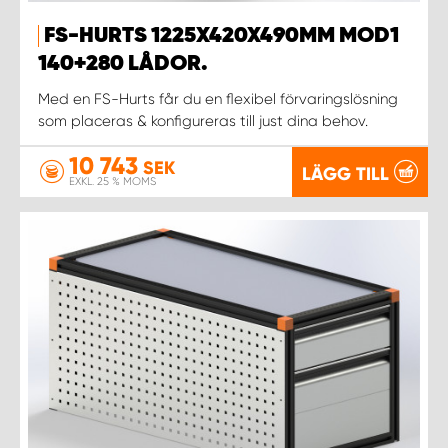
FS-HURTS 1225X420X490MM MOD1
140+280 LÅDOR.
Med en FS-Hurts får du en flexibel förvaringslösning
som placeras & konfigureras till just dina behov.
10 743
SEK
LÄGG TILL
EXKL. 25 % MOMS