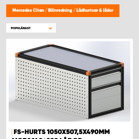
WORK SYSTEM HELSINGBORG
Mercedes Citan
/
Bilinredning
/
Lådhurtsar & lådor
WORK SYSTEM JÖNKÖPING
POPULÄRAST
WORK SYSTEM KALMAR
WORK SYSTEM KARLSTAD
WORK SYSTEM KIRUNA
WORK SYSTEM KRISTIANSTAD
WORK SYSTEM LINKÖPING
WORK SYSTEM LULEÅ
FS-HURTS 1050X507,5X490MM