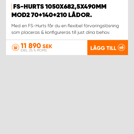
FS-HURTS 1050X682,5X490MM
MOD2 70+140+210 LÅDOR.
Med en FS-Hurts får du en flexibel förvaringslösning
som placeras & konfigureras till just dina behov.
11 890
SEK
LÄGG TILL
EXKL. 25 % MOMS