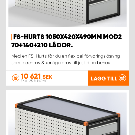
FS-HURTS 1050X420X490MM MOD2
70+140+210 LÅDOR.
Med en FS-Hurts får du en flexibel förvaringslösning
som placeras & konfigureras till just dina behov.
10 621
SEK
LÄGG TILL
EXKL. 25 % MOMS