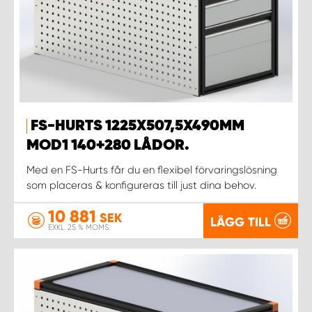
FS-HURTS 1225X507,5X490MM
MOD1 140+280 LÅDOR.
Med en FS-Hurts får du en flexibel förvaringslösning
som placeras & konfigureras till just dina behov.
10 881
SEK
LÄGG TILL
EXKL. 25 % MOMS