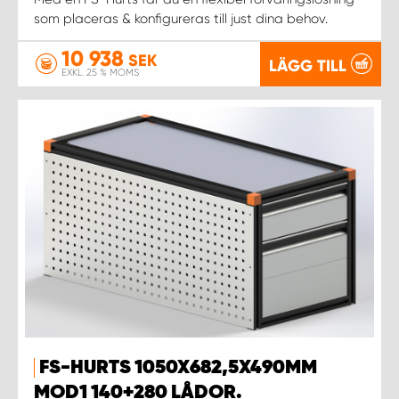
som placeras & konfigureras till just dina behov.
10 938
SEK
LÄGG TILL
EXKL. 25 % MOMS
FS-HURTS 1050X682,5X490MM
MOD1 140+280 LÅDOR.