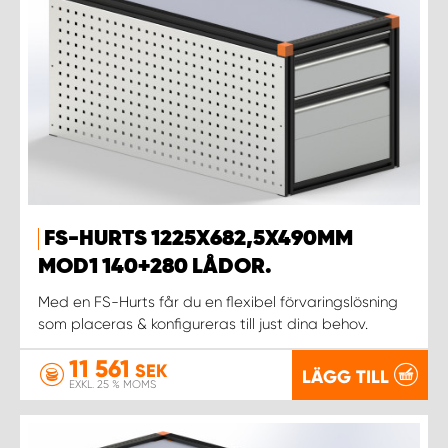
FS-HURTS 1225X682,5X490MM
MOD1 140+280 LÅDOR.
Med en FS-Hurts får du en flexibel förvaringslösning
som placeras & konfigureras till just dina behov.
11 561
SEK
LÄGG TILL
EXKL. 25 % MOMS