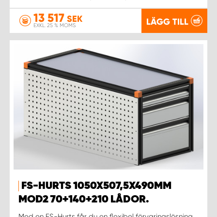
13 517
SEK
LÄGG TILL
EXKL. 25 % MOMS
FS-HURTS 1050X507,5X490MM
MOD2 70+140+210 LÅDOR.
Med en FS-Hurts får du en flexibel förvaringslösning