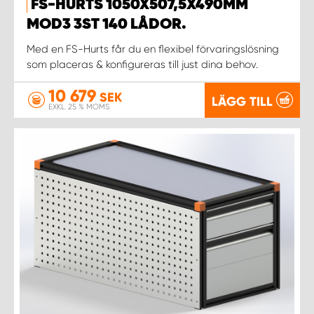
FS-HURTS 1050X507,5X490MM
MOD3 3ST 140 LÅDOR.
WORK SYSTEM UPPSALA
Med en FS-Hurts får du en flexibel förvaringslösning
som placeras & konfigureras till just dina behov.
WORK SYSTEM VARBERG
10 679
SEK
LÄGG TILL
EXKL. 25 % MOMS
WORK SYSTEM VÄRNAMO
WORK SYSTEM VÄSTERÅS
WORK SYSTEM VÄXJÖ
WORK SYSTEM ÖREBRO
WORK SYSTEM ÖSTERSUND