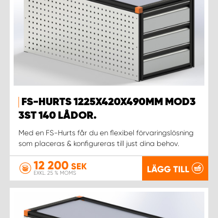
FS-HURTS 1225X420X490MM MOD3
3ST 140 LÅDOR.
Med en FS-Hurts får du en flexibel förvaringslösning
som placeras & konfigureras till just dina behov.
12 200
SEK
LÄGG TILL
EXKL. 25 % MOMS