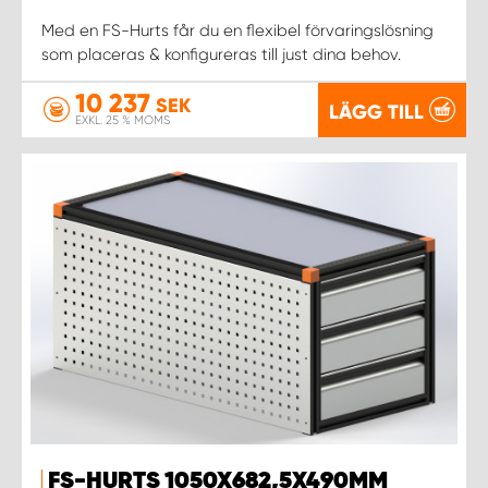
Med en FS-Hurts får du en flexibel förvaringslösning
som placeras & konfigureras till just dina behov.
10 237
SEK
LÄGG TILL
EXKL. 25 % MOMS
FS-HURTS 1050X682,5X490MM