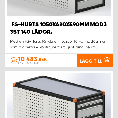
FS-HURTS 1050X420X490MM MOD3
3ST 140 LÅDOR.
Med en FS-Hurts får du en flexibel förvaringslösning
som placeras & konfigureras till just dina behov.
10 483
SEK
LÄGG TILL
EXKL. 25 % MOMS