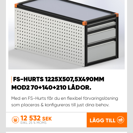
FS-HURTS 1225X507,5X490MM
MOD2 70+140+210 LÅDOR.
Med en FS-Hurts får du en flexibel förvaringslösning
som placeras & konfigureras till just dina behov.
12 532
SEK
LÄGG TILL
EXKL. 25 % MOMS