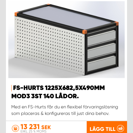
FS-HURTS 1225X682,5X490MM
MOD3 3ST 140 LÅDOR.
Med en FS-Hurts får du en flexibel förvaringslösning
som placeras & konfigureras till just dina behov.
13 231
SEK
LÄGG TILL
EXKL. 25 % MOMS