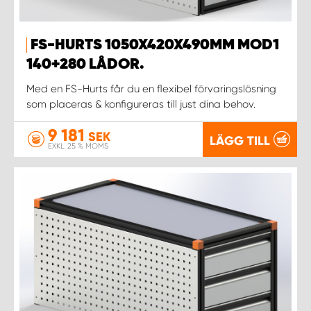
FS-HURTS 1050X420X490MM MOD1
140+280 LÅDOR.
Med en FS-Hurts får du en flexibel förvaringslösning
som placeras & konfigureras till just dina behov.
9 181
SEK
LÄGG TILL
EXKL. 25 % MOMS