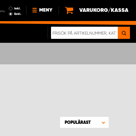
Inkl.
VARUKORG/KASSA
MENY
oms
Exkl.
NYHETER
OM OSS
HÅLLBARHET
KÖPVILLKOR
LEDIGA JOBB
ETT RIKTIGT KROCKTEST
POPULÄRAST