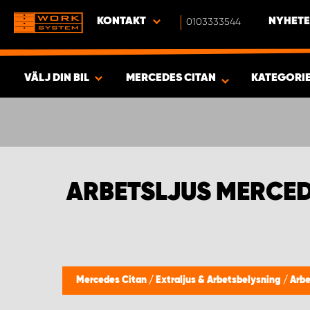
KONTAKT
0103333544
NYHETE
VÄLJ DIN BIL
MERCEDES CITAN
KATEGORI
SÖK & VISA RESULTAT -
463
PRODUKTER
ARBETSLJUS MERCED
Mercedes Citan
/
Extraljus & Arbetsbelysning
/
Arbe