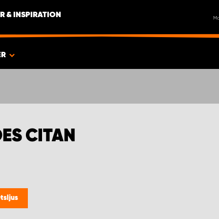
R & INSPIRATION
M
ER
ES CITAN
tsljus