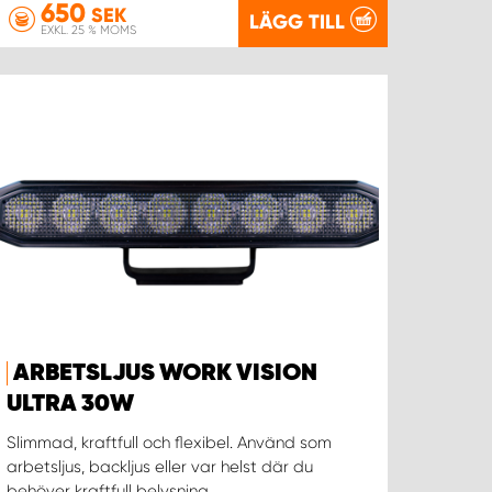
650
SEK
LÄGG TILL
EXKL. 25 % MOMS
ARBETSLJUS WORK VISION
ULTRA 30W
Slimmad, kraftfull och flexibel. Använd som
arbetsljus, backljus eller var helst där du
behöver kraftfull belysning.