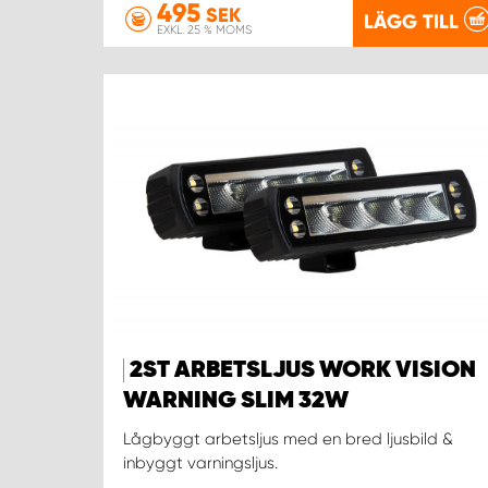
495
SEK
LÄGG TILL
EXKL. 25 % MOMS
2ST ARBETSLJUS WORK VISION
WARNING SLIM 32W
Lågbyggt arbetsljus med en bred ljusbild &
inbyggt varningsljus.