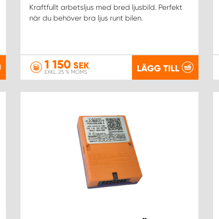
Kraftfullt arbetsljus med bred ljusbild. Perfekt
när du behöver bra ljus runt bilen.
1 150
SEK
LÄGG TILL
EXKL. 25 % MOMS