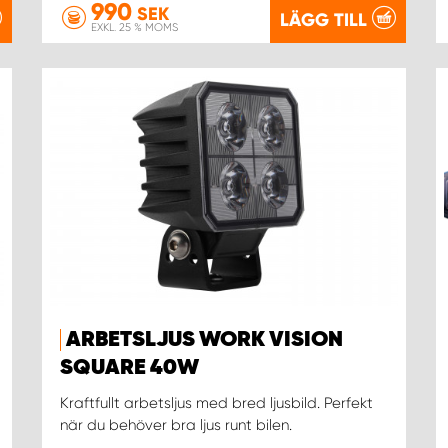
990
SEK
LÄGG TILL
EXKL. 25 % MOMS
ARBETSLJUS WORK VISION
SQUARE 40W
Kraftfullt arbetsljus med bred ljusbild. Perfekt
när du behöver bra ljus runt bilen.