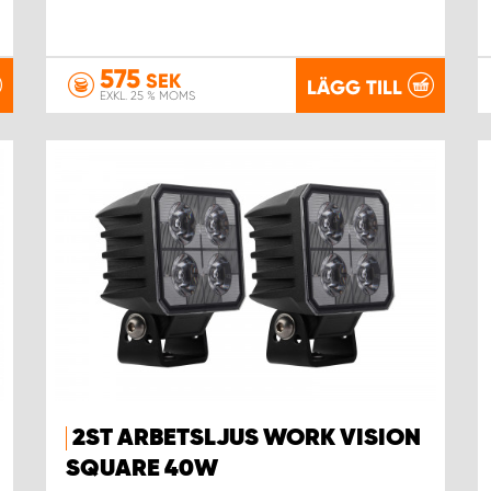
575
SEK
LÄGG TILL
EXKL. 25 % MOMS
2ST ARBETSLJUS WORK VISION
SQUARE 40W