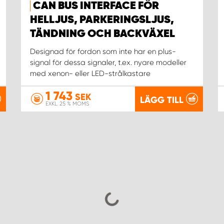
CAN BUS INTERFACE FÖR
HELLJUS, PARKERINGSLJUS,
TÄNDNING OCH BACKVÄXEL
Designad för fordon som inte har en plus-
signal för dessa signaler, t.ex. nyare modeller
med xenon- eller LED-strålkastare
1 743
SEK
LÄGG TILL
EXKL. 25 % MOMS