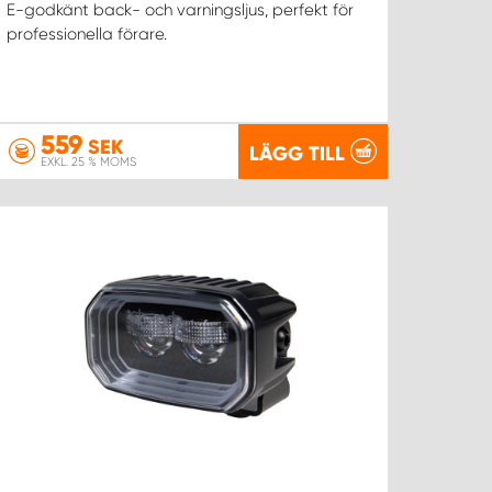
E-godkänt back- och varningsljus, perfekt för
professionella förare.
559
SEK
LÄGG TILL
EXKL. 25 % MOMS