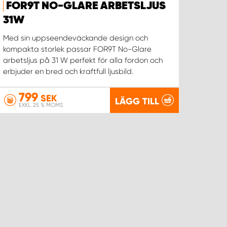
FOR9T NO-GLARE ARBETSLJUS
31W
Med sin uppseendeväckande design och
kompakta storlek passar FOR9T No-Glare
arbetsljus på 31 W perfekt för alla fordon och
erbjuder en bred och kraftfull ljusbild.
799
SEK
LÄGG TILL
EXKL. 25 % MOMS