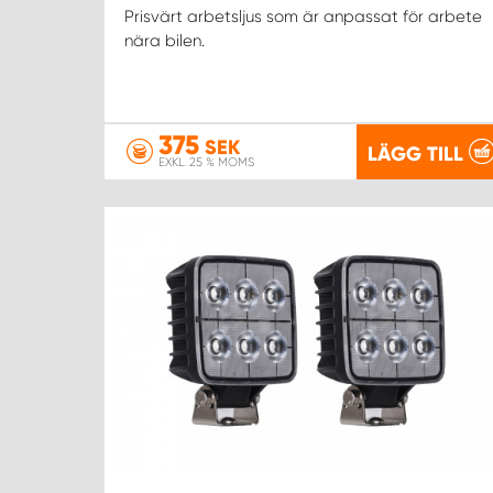
Prisvärt arbetsljus som är anpassat för arbete
nära bilen.
375
SEK
LÄGG TILL
EXKL. 25 % MOMS