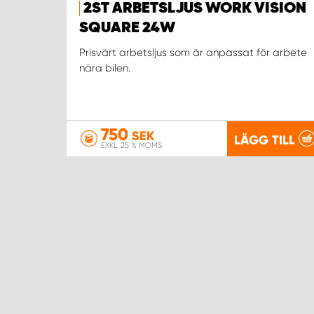
2ST ARBETSLJUS WORK VISION
SQUARE 24W
Prisvärt arbetsljus som är anpassat för arbete
nära bilen.
750
SEK
LÄGG TILL
EXKL. 25 % MOMS