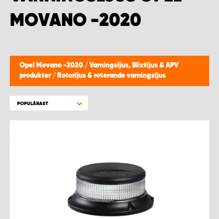
WORK SYSTEM HELSINGBORG
MOVANO -2020
WORK SYSTEM JÖNKÖPING
WORK SYSTEM KALMAR
Opel Movano -2020
/
Varningsljus, Blixtljus & APV
produkter
/
Rotorljus & roterande varningsljus
WORK SYSTEM KARLSTAD
POPULÄRAST
WORK SYSTEM KIRUNA
WORK SYSTEM KRISTIANSTAD
WORK SYSTEM LINKÖPING
WORK SYSTEM LULEÅ