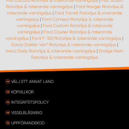
Fiat Ducato Rotorljus & roterande varningsljus
|
Fiat Scudo
Rotorljus & roterande varningsljus
|
Ford Ranger Rotorljus &
roterande varningsljus
|
Ford Transit Rotorljus & roterande
varningsljus
|
Ford Connect Rotorljus & roterande
varningsljus
|
Ford Custom Rotorljus & roterande
varningsljus
|
Ford Courier Rotorljus & roterande
varningsljus
|
Ford F-150 Rotorljus & roterande varningsljus
|
Dacia Dokker Van* Rotorljus & roterande varningsljus
|
Iveco Daily Rotorljus & roterande varningsljus
|
Dodge Ram
Rotorljus & roterande varningsljus
VÄLJ ETT ANNAT LAND
KÖPVILLKOR
INTEGRITETSPOLICY
VISSELBLÅSNING
UPPFÖRANDEKOD