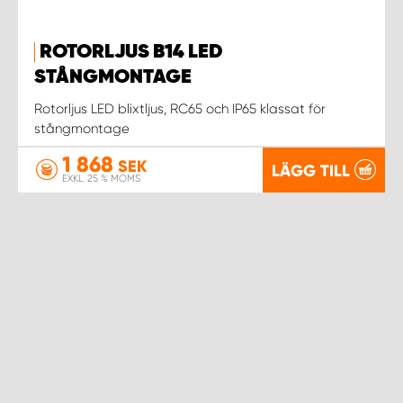
ROTORLJUS B14 LED
STÅNGMONTAGE
Rotorljus LED blixtljus, RC65 och IP65 klassat för
stångmontage
1 868
SEK
LÄGG TILL
EXKL. 25 % MOMS