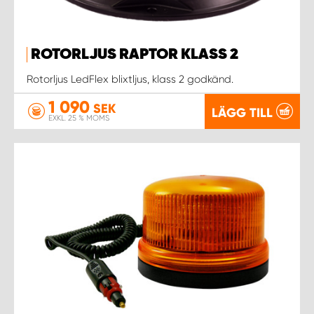
ROTORLJUS RAPTOR KLASS 2
Rotorljus LedFlex blixtljus, klass 2 godkänd.
1 090
SEK
LÄGG TILL
EXKL. 25 % MOMS