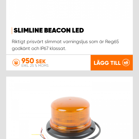
WORK SYSTEM NORRKÖPING
WORK SYSTEM SKELLEFTEÅ
SLIMLINE BEACON LED
WORK SYSTEM SKÖVDE
Riktigt prisvärt slimmat varningsljus som är Reg65
godkänt och IP67 klassat.
WORK SYSTEM STAFFANSTORP
950
SEK
LÄGG TILL
EXKL. 25 % MOMS
WORK SYSTEM STOCKHOLM NORR
WORK SYSTEM STOCKHOLM SYD
WORK SYSTEM SUNDSVALL
WORK SYSTEM TRESTAD
WORK SYSTEM UMEÅ