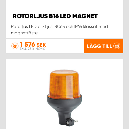
ROTORLJUS B16 LED MAGNET
Rotorljus LED blixtljus, RC65 och IP65 klassat med
magnetfäste.
1 576
SEK
LÄGG TILL
EXKL. 25 % MOMS