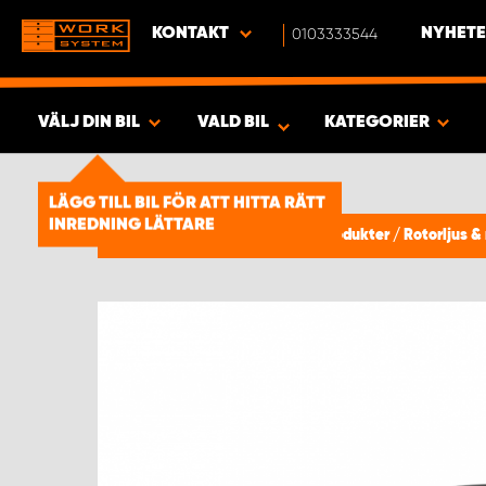
KONTAKT
0103333544
NYHETE
VÄLJ DIN BIL
VALD BIL
KATEGORIER
SÖK & VISA RESULTAT -
2023
LÄGG TILL BIL FÖR ATT HITTA RÄTT
PRODUKTER
INREDNING LÄTTARE
Varningsljus, Blixtljus & APV produkter
/
Rotorljus &