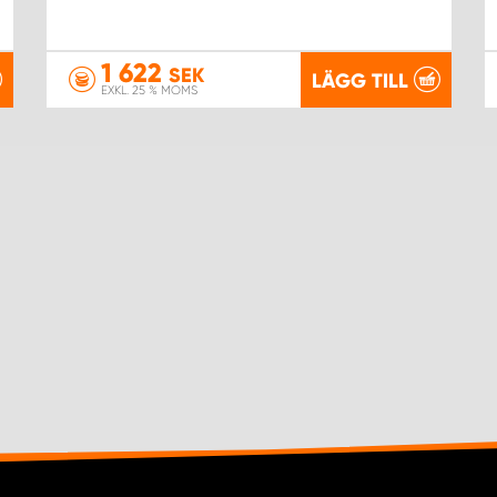
1 622
SEK
LÄGG TILL
EXKL. 25 % MOMS