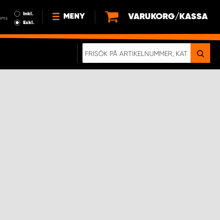
Inkl.
VARUKORG/KASSA
MENY
oms
Exkl.
NYHETER
OM OSS
HÅLLBARHET
KÖPVILLKOR
LEDIGA JOBB
ETT RIKTIGT KROCKTEST