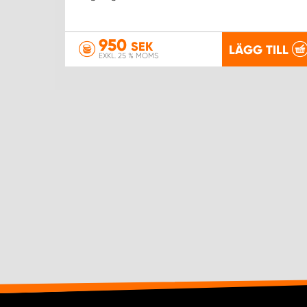
950
SEK
LÄGG TILL
EXKL. 25 % MOMS