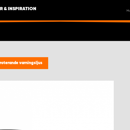
R & INSPIRATION
M
 roterande varningsljus