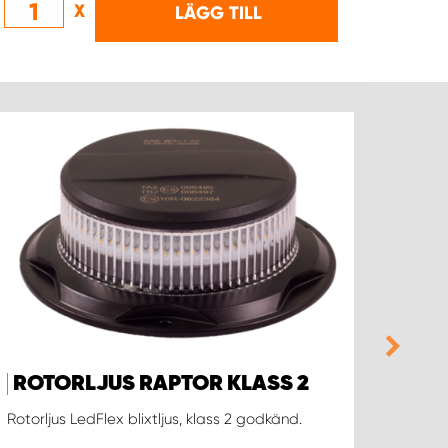
X
LÄGG TILL
ROTORLJUS RAPTOR KLASS 2
ROT
Rotorljus LedFlex blixtljus, klass 2 godkänd.
Rotorlj
med m