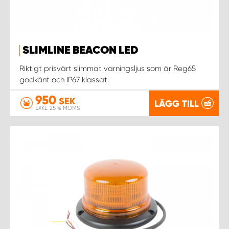
WORK SYSTEM NORRKÖPING
WORK SYSTEM SKELLEFTEÅ
SLIMLINE BEACON LED
WORK SYSTEM SKÖVDE
Riktigt prisvärt slimmat varningsljus som är Reg65
godkänt och IP67 klassat.
WORK SYSTEM STAFFANSTORP
950
SEK
LÄGG TILL
EXKL. 25 % MOMS
WORK SYSTEM STOCKHOLM NORR
WORK SYSTEM STOCKHOLM SYD
WORK SYSTEM SUNDSVALL
WORK SYSTEM TRESTAD
WORK SYSTEM UMEÅ