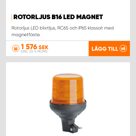
ROTORLJUS B16 LED MAGNET
Rotorljus LED blixtljus, RC65 och IP65 klassat med
magnetfäste.
1 576
SEK
LÄGG TILL
EXKL. 25 % MOMS