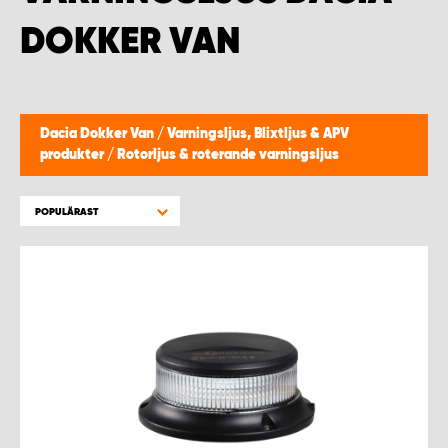
WORK SYSTEM HELSINGBORG
DOKKER VAN
WORK SYSTEM JÖNKÖPING
WORK SYSTEM KALMAR
Dacia Dokker Van
/
Varningsljus, Blixtljus & APV
produkter
/
Rotorljus & roterande varningsljus
WORK SYSTEM KARLSTAD
POPULÄRAST
WORK SYSTEM KIRUNA
WORK SYSTEM KRISTIANSTAD
WORK SYSTEM LINKÖPING
WORK SYSTEM LULEÅ