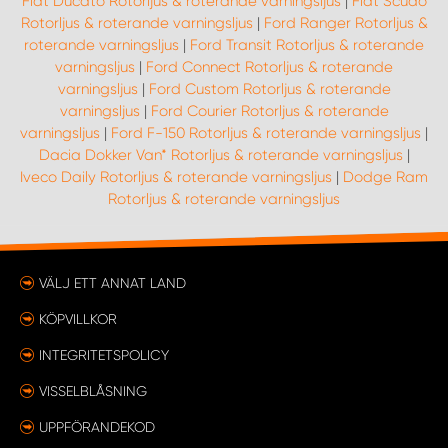
Fiat Ducato Rotorljus & roterande varningsljus
|
Fiat Scudo
Rotorljus & roterande varningsljus
|
Ford Ranger Rotorljus &
roterande varningsljus
|
Ford Transit Rotorljus & roterande
varningsljus
|
Ford Connect Rotorljus & roterande
varningsljus
|
Ford Custom Rotorljus & roterande
varningsljus
|
Ford Courier Rotorljus & roterande
varningsljus
|
Ford F-150 Rotorljus & roterande varningsljus
|
Dacia Dokker Van* Rotorljus & roterande varningsljus
|
Iveco Daily Rotorljus & roterande varningsljus
|
Dodge Ram
Rotorljus & roterande varningsljus
VÄLJ ETT ANNAT LAND
KÖPVILLKOR
INTEGRITETSPOLICY
VISSELBLÅSNING
UPPFÖRANDEKOD