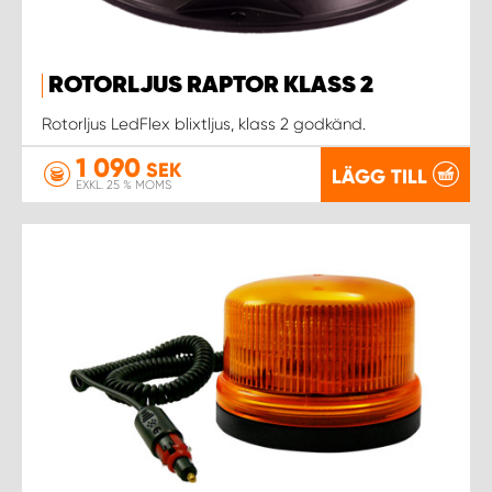
ROTORLJUS RAPTOR KLASS 2
Rotorljus LedFlex blixtljus, klass 2 godkänd.
1 090
SEK
LÄGG TILL
EXKL. 25 % MOMS