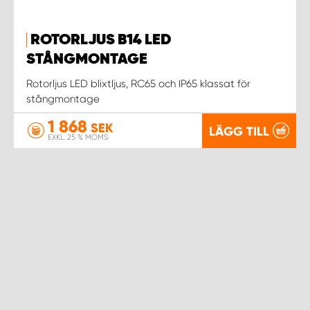
ROTORLJUS B14 LED
STÅNGMONTAGE
Rotorljus LED blixtljus, RC65 och IP65 klassat för
stångmontage
1 868
SEK
LÄGG TILL
EXKL. 25 % MOMS